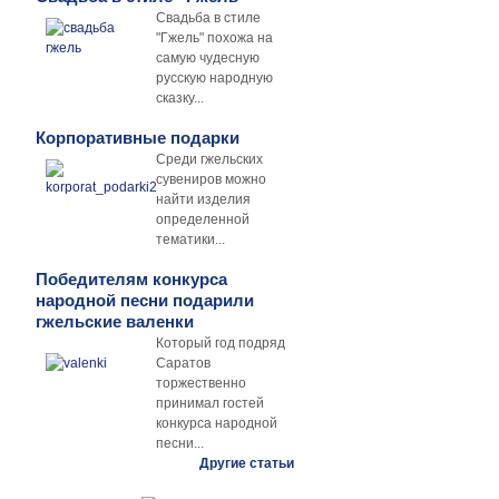
Свадьба в стиле
"Гжель" похожа на
самую чудесную
русскую народную
сказку...
Корпоративные подарки
Среди гжельских
сувениров можно
найти изделия
определенной
тематики...
Победителям конкурса
народной песни подарили
гжельские валенки
Который год подряд
Саратов
торжественно
принимал гостей
конкурса народной
песни...
Другие статьи