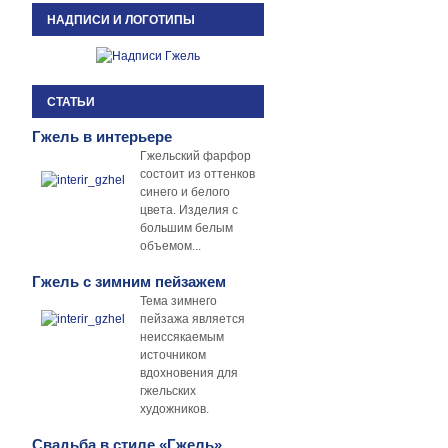
НАДПИСИ И ЛОГОТИПЫ
СТАТЬИ
Гжель в интерьере
Гжельский фарфор
состоит из оттенков
синего и белого
цвета. Изделия с
большим белым
объемом...
Гжель с зимним пейзажем
Тема зимнего
пейзажа является
неиссякаемым
источником
вдохновения для
гжельских
художников.
Свадьба в стиле «Гжель»