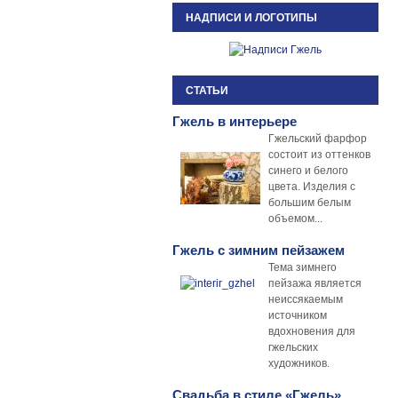
НАДПИСИ И ЛОГОТИПЫ
СТАТЬИ
Гжель в интерьере
Гжельский фарфор
состоит из оттенков
синего и белого
цвета. Изделия с
большим белым
объемом...
Гжель с зимним пейзажем
Тема зимнего
пейзажа является
неиссякаемым
источником
вдохновения для
гжельских
художников.
Свадьба в стиле «Гжель»