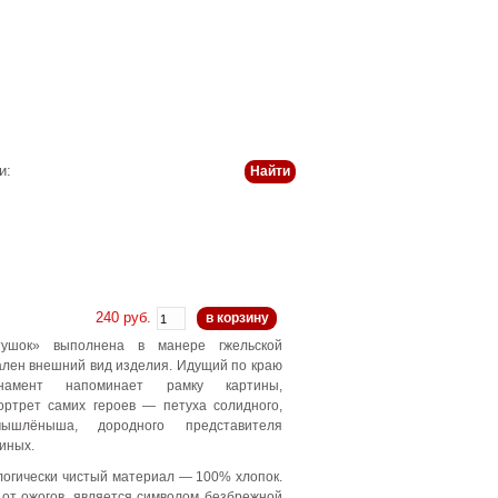
 и оплата
История
Статьи
Контакты
и:
240 руб.
в корзину
тушок» выполнена в манере гжельской
ален внешний вид изделия. Идущий по краю
намент напоминает рамку картины,
ртрет самих героев — петуха солидного,
мышлёныша, дородного представителя
иных.
логически чистый материал — 100% хлопок.
 от ожогов, является символом безбрежной