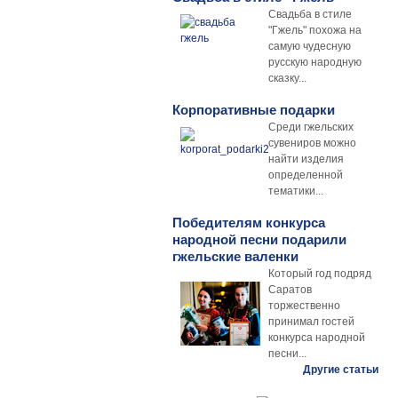
Свадьба в стиле
"Гжель" похожа на
самую чудесную
русскую народную
сказку...
Корпоративные подарки
Среди гжельских
сувениров можно
найти изделия
определенной
тематики...
Победителям конкурса
народной песни подарили
гжельские валенки
Который год подряд
Саратов
торжественно
принимал гостей
конкурса народной
песни...
Другие статьи