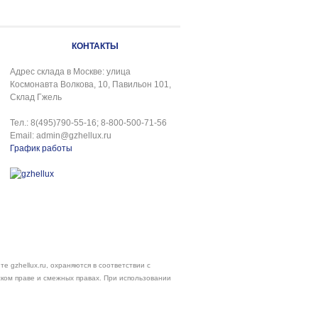
КОНТАКТЫ
Адрес склада в Москве: улица
Космонавта Волкова, 10, Павильон 101,
Склад Гжель
Тел.: 8(495)790-55-16; 8-800-500-71-56
Email: admin@gzhellux.ru
График работы
е gzhellux.ru, охраняются в соответствии с
ском праве и смежных правах. При использовании