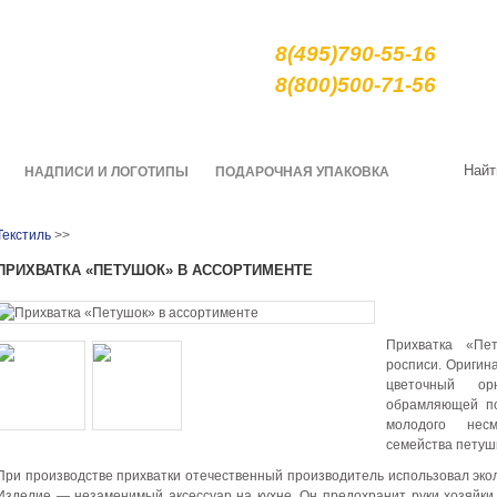
е сувениры и подарки
8(495)790-55-16
арной росписи гжель
8(800)500-71-56
О нас
Качество
Доставка
Найт
НАДПИСИ И ЛОГОТИПЫ
ПОДАРОЧНАЯ УПАКОВКА
Текстиль
>>
ПРИХВАТКА «ПЕТУШОК» В АССОРТИМЕНТЕ
Прихватка «Пе
росписи. Оригин
цветочный ор
обрамляющей по
молодого нес
семейства петуш
При производстве прихватки отечественный производитель использовал эко
Изделие — незаменимый аксессуар на кухне. Он предохранит руки хозяйки