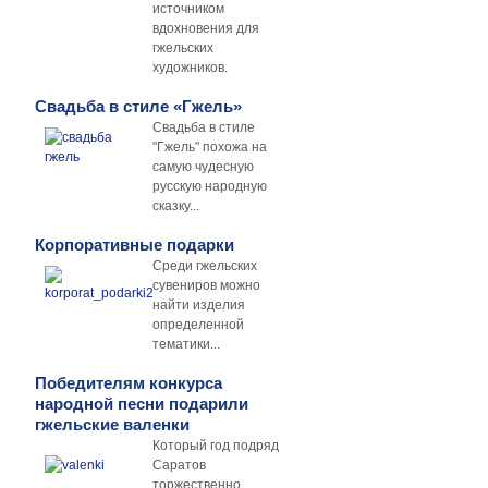
источником
вдохновения для
гжельских
художников.
Свадьба в стиле «Гжель»
Свадьба в стиле
"Гжель" похожа на
самую чудесную
русскую народную
сказку...
Корпоративные подарки
Среди гжельских
сувениров можно
найти изделия
определенной
тематики...
Победителям конкурса
народной песни подарили
гжельские валенки
Который год подряд
Саратов
торжественно