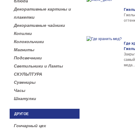
блюда
Декоративные картины и
Гжель
Гжел
плакетки
оттенк
Декоративные чайники
Копилки
Колокольчики
Где х
Гжел
Магниты
Закры
Подсвечники
самы
меда..
Светильники и Лампы
СКУЛЬПТУРА
Сувениры
Часы
Шкатулки
ДРУГОЕ
Гончарный цех