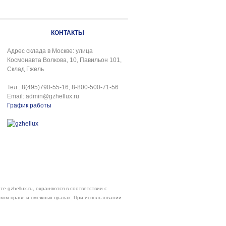
КОНТАКТЫ
Адрес склада в Москве: улица
Космонавта Волкова, 10, Павильон 101,
Склад Гжель
Тел.: 8(495)790-55-16; 8-800-500-71-56
Email: admin@gzhellux.ru
График работы
е gzhellux.ru, охраняются в соответствии с
ском праве и смежных правах. При использовании