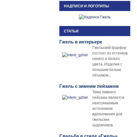
НАДПИСИ И ЛОГОТИПЫ
СТАТЬИ
Гжель в интерьере
Гжельский фарфор
состоит из оттенков
синего и белого
цвета. Изделия с
большим белым
объемом...
Гжель с зимним пейзажем
Тема зимнего
пейзажа является
неиссякаемым
источником
вдохновения для
гжельских
художников.
Свадьба в стиле «Гжель»