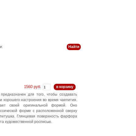
 и оплата
История
Статьи
Контакты
и:
1560 руб.
в корзину
 предназначен для того, чтобы создавать
и хорошего настроения во время чаепития.
ает своей оригинальной формой. Оно
ассической форме с расположенной сверху
 петушка. Глянцевая поверхность фарфора
та художественной росписью.