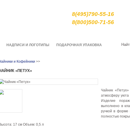
е сувениры и подарки
8(495)790-55-16
арной росписи гжель
8(800)500-71-56
О нас
Качество
Доставка
Найт
НАДПИСИ И ЛОГОТИПЫ
ПОДАРОЧНАЯ УПАКОВКА
Чайники и Кофейники
>>
ЧАЙНИК «ПЕТУХ»
Чайник «Петух»
атмосферу уюта 
Изделие пораж
выполнено в кл
ручкой в форме
полностью покры
Высота: 17 см Объем: 0,5 л