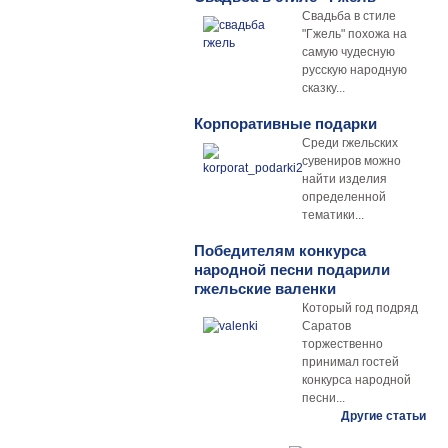
Свадьба в стиле
"Гжель" похожа на
самую чудесную
русскую народную
сказку...
Корпоративные подарки
Среди гжельских
сувениров можно
найти изделия
определенной
тематики...
Победителям конкурса
народной песни подарили
гжельские валенки
Который год подряд
Саратов
торжественно
принимал гостей
конкурса народной
песни...
Другие статьи