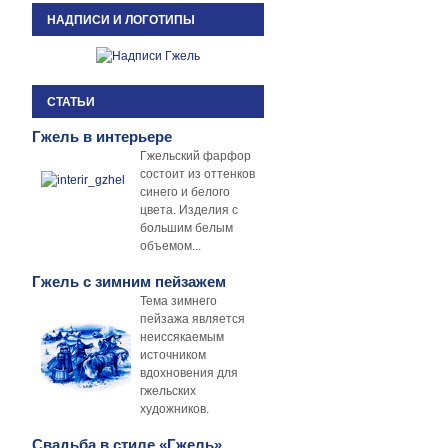
НАДПИСИ И ЛОГОТИПЫ
СТАТЬИ
Гжель в интерьере
Гжельский фарфор
состоит из оттенков
синего и белого
цвета. Изделия с
большим белым
объемом...
Гжель с зимним пейзажем
Тема зимнего
пейзажа является
неиссякаемым
источником
вдохновения для
гжельских
художников.
Свадьба в стиле «Гжель»