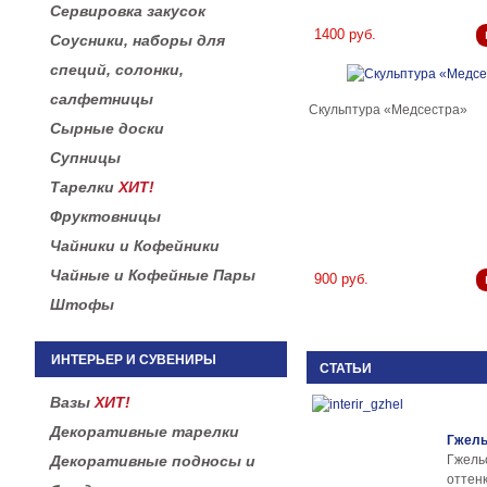
Сервировка закусок
1400 руб.
Соусники, наборы для
специй, солонки,
салфетницы
Скульптура «Медсестра»
Сырные доски
Супницы
Тарелки
ХИТ!
Фруктовницы
Чайники и Кофейники
Чайные и Кофейные Пары
900 руб.
Штофы
ИНТЕРЬЕР И СУВЕНИРЫ
СТАТЬИ
Вазы
ХИТ!
Декоративные тарелки
Гжель
Декоративные подносы и
Гжел
оттенк