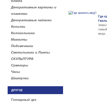
блюда
Декоративные картины и
плакетки
Где х
Декоративные чайники
Гжел
Закры
Копилки
самы
Колокольчики
меда..
Магниты
Подсвечники
Светильники и Лампы
СКУЛЬПТУРА
Сувениры
Часы
Шкатулки
ДРУГОЕ
Гончарный цех