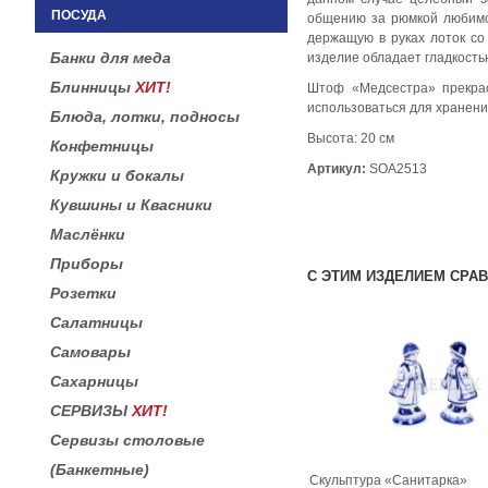
ПОСУДА
общению за рюмкой любимог
держащую в руках лоток со
Банки для меда
изделие обладает гладкость
Блинницы
ХИТ!
Штоф «Медсестра» прекрас
использоваться для хранени
Блюда, лотки, подносы
Высота: 20 см
Конфетницы
Артикул:
SOA2513
Кружки и бокалы
Кувшины и Квасники
Маслёнки
Приборы
С ЭТИМ ИЗДЕЛИЕМ СРА
Розетки
Салатницы
Самовары
Сахарницы
СЕРВИЗЫ
ХИТ!
Сервизы столовые
(Банкетные)
Скульптура «Санитарка»