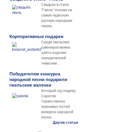
Свадьба в стиле
"Гжель" похожа на
самую чудесную
русскую народную
сказку...
Корпоративные подарки
Среди гжельских
сувениров можно
найти изделия
определенной
тематики...
Победителям конкурса
народной песни подарили
гжельские валенки
Который год подряд
Саратов
торжественно
принимал гостей
конкурса народной
песни...
Другие статьи