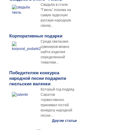
Свадьба в стиле
"Гжель" похожа на
самую чудесную
русскую народную
сказку...
Корпоративные подарки
Среди гжельских
сувениров можно
найти изделия
определенной
тематики...
Победителям конкурса
народной песни подарили
гжельские валенки
Который год подряд
Саратов
торжественно
принимал гостей
конкурса народной
песни...
Другие статьи