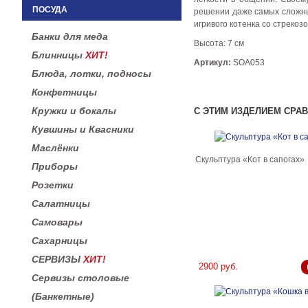
ПОСУДА
решении даже самых сложных
игривого котенка со стрекоз
Банки для меда
Высота: 7 см
Блинницы
ХИТ!
Артикул:
SOA053
Блюда, лотки, подносы
Конфетницы
Кружки и бокалы
С ЭТИМ ИЗДЕЛИЕМ СРА
Кувшины и Квасники
Маслёнки
Скульптура «Кот в сапогах»
Приборы
Розетки
Салатницы
Самовары
Сахарницы
СЕРВИЗЫ
ХИТ!
2900 руб.
Сервизы столовые
(Банкетные)