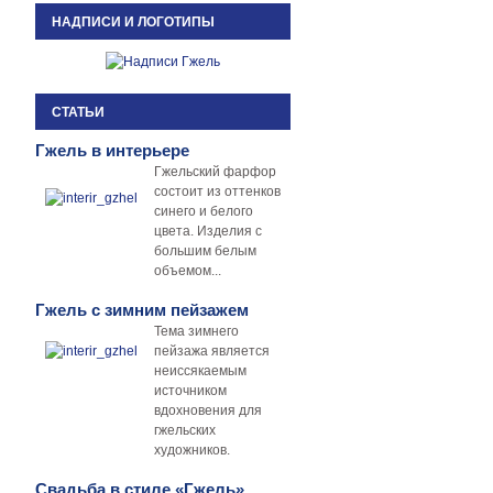
НАДПИСИ И ЛОГОТИПЫ
СТАТЬИ
Гжель в интерьере
Гжельский фарфор
состоит из оттенков
синего и белого
цвета. Изделия с
большим белым
объемом...
Гжель с зимним пейзажем
Тема зимнего
пейзажа является
неиссякаемым
источником
вдохновения для
гжельских
художников.
Свадьба в стиле «Гжель»