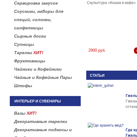
Скульптура «Кошка в кафе»
Сервировка закусок
Соусники, наборы для
специй, солонки,
салфетницы
Сырные доски
Супницы
2900 руб.
Тарелки
ХИТ!
Фруктовницы
Чайники и Кофейники
СТАТЬИ
Чайные и Кофейные Пары
Штофы
Гжель
ИНТЕРЬЕР И СУВЕНИРЫ
Гжел
оттенк
Вазы
ХИТ!
Декоративные тарелки
Декоративные подносы и
Где х
Гжел