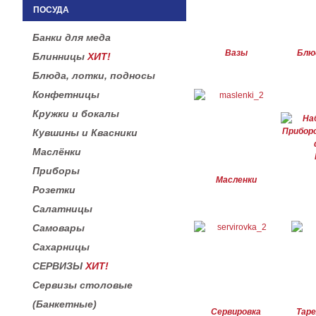
ПОСУДА
Банки для меда
Вазы
Блю
Блинницы
ХИТ!
Блюда, лотки, подносы
Конфетницы
Кружки и бокалы
Кувшины и Квасники
Маслёнки
Приборы
Масленки
Розетки
Салатницы
Самовары
Сахарницы
СЕРВИЗЫ
ХИТ!
Сервизы столовые
(Банкетные)
Сервировка
Таре