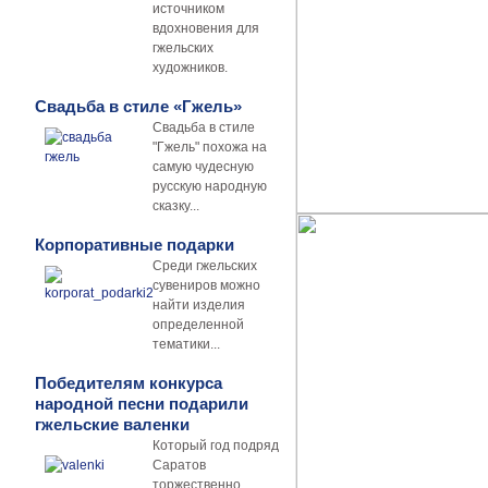
источником
вдохновения для
гжельских
художников.
Свадьба в стиле «Гжель»
Свадьба в стиле
"Гжель" похожа на
самую чудесную
русскую народную
сказку...
Корпоративные подарки
Среди гжельских
сувениров можно
найти изделия
определенной
тематики...
Победителям конкурса
народной песни подарили
гжельские валенки
Который год подряд
Саратов
торжественно