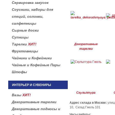
Сервировка закусок
Соусники, наборы для
специй, солонки,
салфетницы
Сырные доски
Супницы
Тарелки
ХИТ!
Декоративные
тарелки
Фруктовницы
Чайники и Кофейники
Чайные и Кофейные Пары
Штофы
ИНТЕРЬЕР И СУВЕНИРЫ
Скульптура
Вазы
ХИТ!
Декоративные тарелки
Адрес склада в Москве:
улиц
10, Склад Гжель 101
Декоративные подносы и
Часы работы: