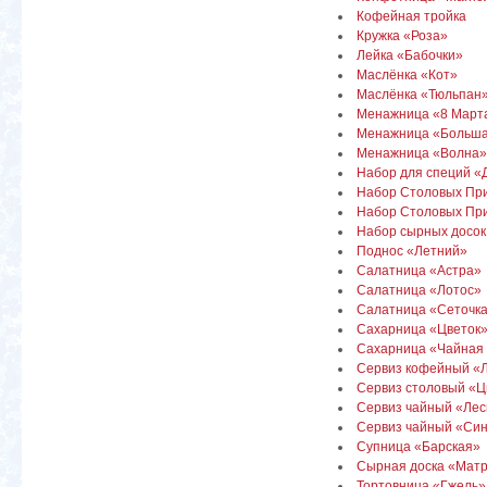
Кофейная тройка
Кружка «Роза»
Лейка «Бабочки»
Маслёнка «Кот»
Маслёнка «Тюльпан
Менажница «8 Март
Менажница «Больш
Менажница «Волна»
Набор для специй «
Набор Столовых Пр
Набор Столовых При
Набор сырных досок
Поднос «Летний»
Салатница «Астра»
Салатница «Лотос»
Салатница «Сеточк
Сахарница «Цветок
Сахарница «Чайная
Сервиз кофейный «
Сервиз столовый «
Сервиз чайный «Лес
Сервиз чайный «Си
Супница «Барская»
Сырная доска «Мат
Тортовница «Гжель»