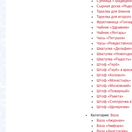
Супница «Традицио
Сырная доска «Родн
Тарелка для блинов
Тарелка для второго
Фруктовница «Гонча
Чайник «Здравник»
Чайник «Янтарь»
Часы «Петушок»
Часы «Рождественск
Шкатулка «Дельфин
Шкатулка «Новогодн
Шкатулка «Радость»
Штоф «Герб»
Штоф «Герб» в крас
Штоф «Колокол»
Штоф «Монастырь»
Штоф «Московский»
Штоф «Пожарный»
Штоф «Ракета»
Штоф «Снегурочка в
Штоф «Щелкунчик»
Категория:
Ваза
Ваза «Ажурная»
Ваза «Амфора»
Ваза «Анастасия»