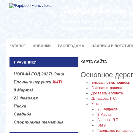
Фирменные сувениры и пода
в легендарной росписи гжель
КАТАЛОГ
НОВИНКИ
РАСПРОДАЖА
НАДПИСИ И ЛОГОТИП
КАРТА САЙТА
ПРАЗДНИКИ
Основное дере
НОВЫЙ ГОД 2027! Овца
Ёлочные игрушки
ХИТ!
Блюда, лотки, подносы
Главная страница
8 Марта!
Доставка и оплата
23 Февраля
Дунашова Т. С.
Каталог
Пасха
23 Февраля
Свадьба
8 Марта!
Азарова Л.П.
Спортивная тематика
Вазы
Гжельское гончарное