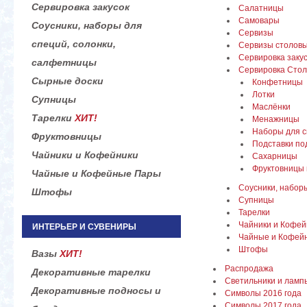
Сервировка закусок
Салатницы
Самовары
Соусники, наборы для
Сервизы
специй, солонки,
Сервизы столовы
Сервировка заку
салфетницы
Сервировка Сто
Сырные доски
Конфетницы
Лотки
Супницы
Маслёнки
Тарелки
ХИТ!
Менажницы
Наборы для 
Фруктовницы
Подставки по
Чайники и Кофейники
Сахарницы
Фруктовницы
Чайные и Кофейные Пары
Соусники, набор
Штофы
Супницы
Тарелки
Чайники и Кофей
ИНТЕРЬЕР И СУВЕНИРЫ
Чайные и Кофей
Штофы
Вазы
ХИТ!
Распродажа
Декоративные тарелки
Светильники и ламп
Декоративные подносы и
Символы 2016 года
Символы 2017 года