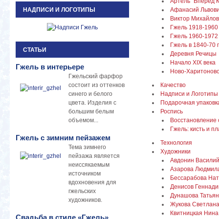
Артель "Вперед К
НАДПИСИ И ЛОГОТИПЫ
Афанасий Львови
Виктор Михайлов
Гжель 1918-1960
Гжель 1960-1972
Гжель в 1840-70 
СТАТЬИ
Деревня Речицы
Начало XIX века
Гжель в интерьере
Ново-Харитонов
Гжельский фарфор
состоит из оттенков
Качество
синего и белого
Надписи и Логотипы
цвета. Изделия с
Подарочная упаковк
большим белым
Роспись
объемом...
Вос­становление
Гжель: кисть и п
Гжель с зимним пейзажем
Технология
Тема зимнего
Художники
пейзажа является
Авдонин Василий
неиссякаемым
Азарова Людмил
источником
Бессарабова На
вдохновения для
Денисов Геннади
гжельских
Дунашова Татьян
художников.
Жукова Светлана
Квитницкая Нина
Свадьба в стиле «Гжель»