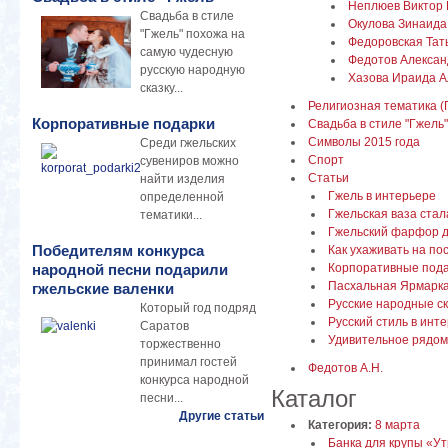
Неплюев Виктор 
Свадьба в стиле
Окулова Зинаида
"Гжель" похожа на
Федоровская Тат
самую чудесную
Федотов Алексан
русскую народную
Хазова Ираида А
сказку...
Религиозная тематика (
Корпоративные подарки
Свадьба в стиле "Гжель"
Символы 2015 года
Среди гжельских
Спорт
сувениров можно
Статьи
найти изделия
Гжель в интерьере
определенной
Гжельская ваза стал
тематики...
Гжельский фарфор д
Победителям конкурса
Как ухаживать на по
Корпоративные пода
народной песни подарили
Пасхальная Ярмарка
гжельские валенки
Русские народные ск
Который год подряд
Русский стиль в инт
Саратов
Удивительное рядом
торжественно
принимал гостей
Федотов А.Н.
конкурса народной
Каталог
песни...
Другие статьи
Категория:
8 марта
Банка для крупы «У