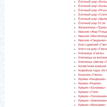
Ёлочный шар «Боль
Ёлочный шар «Боль
Ёлочный шар «Роза»
Ёлочный шар «Снег
Ёлочный шар «Щелку
Ёлочный шар 10 см
Жульенница «Тушка
Квасник «Жар-Птиц
Квасник «Маслениц
Квасник «Свидание»
Клатч дамский «Гже
Клатч на руку «Гжел
Ключница «Гжель»
Ключница на кнопка
Ключница сумочка «
Косметичка кожаная
Кофейная пара «Ист
Кошелек «Гжель»
Кружка «Кандюшка»
Кружка «Родник»
Кувшин «Балакирь»
Кувшин «Глек»
Кувшин «Гречишник
Кувшин «Земляника
Кувшин «Мушорма»