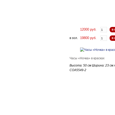
12000 руб.
в 
19800 руб.
в зол.
в 
Часы «Ночка» в красках
Высота: 50 см Ширина: 23 см 
СOA5549-2