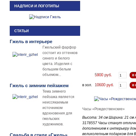
НАДПИСИ И ЛОГОТИПЫ
СТАТЬИ
Гжель в интерьере
Гжельский фарфор
состоит из оттенков
синего и белого
цвета. Изделия с
большим белым
объемом...
5900 руб.
в 
10600 руб.
в зол.
в 
Гжель с зимним пейзажем
Тема зимнего
пейзажа является
неиссякаемым
источником
Часы «Рождественские»
вдохновения для
Высота: 34 см Ширина: 21 см 
гжельских
3178557 Часы станут отлич
художников.
дополнением к интерьеру до
великолепным подарком для 
Свадьба в стиле «Гжель»