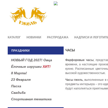
Фирменные сувениры и п
в легендарной росписи гж
КАТАЛОГ
НОВИНКИ
РАСПРОДАЖА
НАДПИСИ И ЛОГОТИП
ЧАСЫ
ПРАЗДНИКИ
НОВЫЙ ГОД 2027! Овца
Фарфоровые часы
, предста
времени, а настоящие произв
Ёлочные игрушки
ХИТ!
кухню. Расписанные цветочн
8 Марта!
высокой художественностью.
23 Февраля
Часы гжель
, выполненные в 
предметы интерьера – это иде
Пасха
будут наполняться приятными
Свадьба
Спортивная тематика