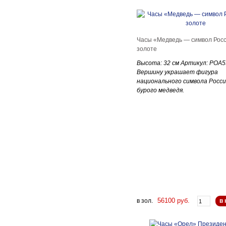
Часы «Медведь — символ Росс
золоте
Высота: 32 см Артикул: РOA
Вершину украшает фигура
национального символа Росси
бурого медведя.
56100 руб.
в зол.
в 