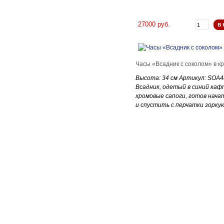
27000 руб.
в 
Часы «Всадник с соколом» в к
Высота: 34 см Артикул: SOA
Всадник, одетый в синий каф
хромовые сапоги, готов нача
и спустить с перчатки зорку