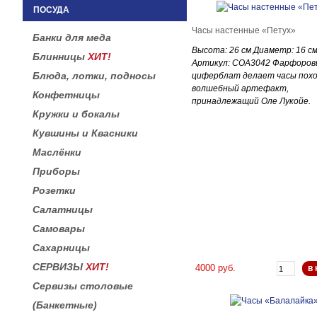
ПОСУДА
Часы настенные «Петух»
Банки для меда
Высота: 26 см Диаметр: 16 с
Блинницы
ХИТ!
Артикул: CОА3042 Фарфоров
Блюда, лотки, подносы
циферблат делает часы пох
волшебный артефакт,
Конфетницы
принадлежащий Оле Лукойе.
Кружки и бокалы
Кувшины и Квасники
Маслёнки
Приборы
Розетки
Салатницы
Самовары
Сахарницы
СЕРВИЗЫ
ХИТ!
4000 руб.
в 
Сервизы столовые
(Банкетные)