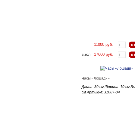
11000 руб.
в 
17600 руб.
в зол.
в 
Часы «Лошади»
Длина: 30 см Ширина: 10 см В
см Артикул: 31087-04