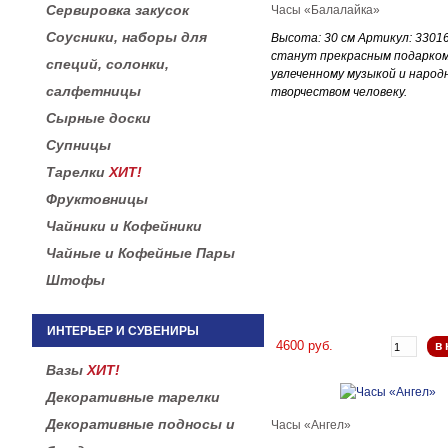
Сервировка закусок
Часы «Балалайка»
Соусники, наборы для
Высота: 30 см Артикул: 3301
станут прекрасным подарко
специй, солонки,
увлеченному музыкой и наро
салфетницы
творчеством человеку.
Сырные доски
Супницы
Тарелки
ХИТ!
Фруктовницы
Чайники и Кофейники
Чайные и Кофейные Пары
Штофы
ИНТЕРЬЕР И СУВЕНИРЫ
4600 руб.
в 
Вазы
ХИТ!
Декоративные тарелки
Декоративные подносы и
Часы «Ангел»