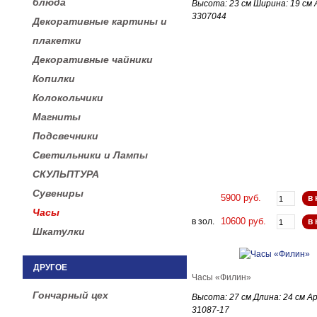
блюда
Высота: 23 см Ширина: 19 см 
3307044
Декоративные картины и
плакетки
Декоративные чайники
Копилки
Колокольчики
Магниты
Подсвечники
Светильники и Лампы
СКУЛЬПТУРА
Сувениры
5900 руб.
в 
Часы
10600 руб.
в зол.
в 
Шкатулки
ДРУГОЕ
Часы «Филин»
Гончарный цех
Высота: 27 см Длина: 24 см А
31087-17