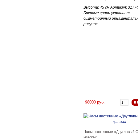
Высота: 45 см Артикул: 3177
Боковые грани украшает
симметричный орнаменталь
рисунок.
98000 руб.
в 
Часы настенные «Двуглавый О
красках