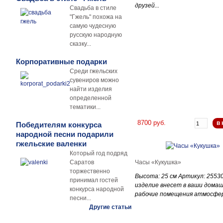
друзей...
Свадьба в стиле
"Гжель" похожа на
самую чудесную
русскую народную
сказку...
Корпоративные подарки
Среди гжельских
сувениров можно
найти изделия
определенной
тематики...
8700 руб.
в 
Победителям конкурса
народной песни подарили
гжельские валенки
Который год подряд
Саратов
Часы «Кукушка»
торжественно
Высота: 25 см Артикул: 2553
принимал гостей
изделие внесет в ваши домаш
конкурса народной
рабочие помещения атмосфер
песни...
Другие статьи