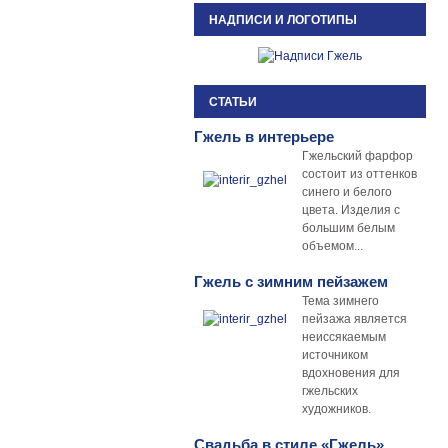
НАДПИСИ И ЛОГОТИПЫ
СТАТЬИ
Гжель в интерьере
Гжельский фарфор
состоит из оттенков
синего и белого
цвета. Изделия с
большим белым
объемом...
Гжель с зимним пейзажем
Тема зимнего
пейзажа является
неиссякаемым
источником
вдохновения для
гжельских
художников.
Свадьба в стиле «Гжель»