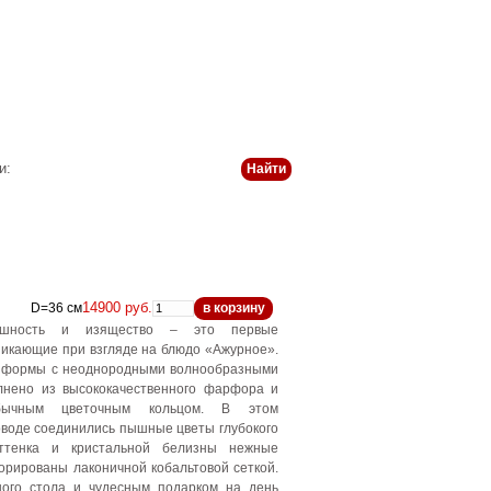
 и оплата
История
Статьи
Контакты
и:
14900 руб.
D=36 см
в корзину
здушность и изящество – это первые
никающие при взгляде на блюдо «Ажурное».
й формы с неоднородными волнообразными
лнено из высококачественного фарфора и
бычным цветочным кольцом. В этом
воде соединились пышные цветы глубокого
оттенка и кристальной белизны нежные
орированы лаконичной кобальтовой сеткой.
ного стола и чудесным подарком на день