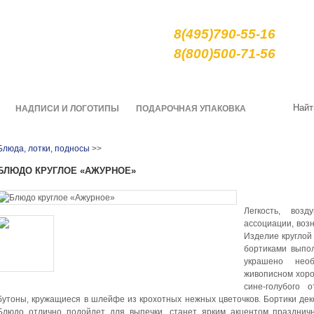
е сувениры и подарки
8(495)790-55-16
арной росписи гжель
8(800)500-71-56
О нас
Качество
Доставка
Найт
НАДПИСИ И ЛОГОТИПЫ
ПОДАРОЧНАЯ УПАКОВКА
Блюда, лотки, подносы
>>
БЛЮДО КРУГЛОЕ «АЖУРНОЕ»
Легкость, во
ассоциации, воз
Изделие кругло
бортиками выпо
украшено нео
живописном хоро
сине-голубого 
бутоны, кружащиеся в шлейфе из крохотных нежных цветочков. Бортики дек
Блюдо отлично подойдет для выпечки, станет ярким акцентом празднич