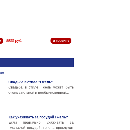
8900 руб.
у
в корзину
Свадьба в стиле "Гжель"
Свадьба в стиле Гжель может быть
очень стильной и необыкновенной...
Как ухаживать за посудой Гжель?
Если правильно ухаживать за
гжельской посудой, то она прослужит