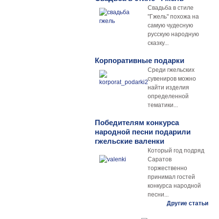
Свадьба в стиле
"Гжель" похожа на
самую чудесную
русскую народную
сказку...
Корпоративные подарки
Среди гжельских
сувениров можно
найти изделия
определенной
тематики...
Победителям конкурса
народной песни подарили
гжельские валенки
Который год подряд
Саратов
торжественно
принимал гостей
конкурса народной
песни...
Другие статьи