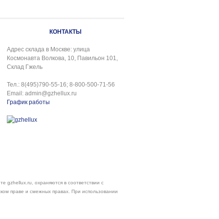
КОНТАКТЫ
Адрес склада в Москве: улица
Космонавта Волкова, 10, Павильон 101,
Склад Гжель
Тел.: 8(495)790-55-16; 8-800-500-71-56
Email: admin@gzhellux.ru
График работы
е gzhellux.ru, охраняются в соответствии с
ском праве и смежных правах. При использовании