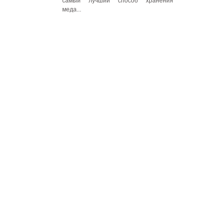
самый лучший способ хранения
меда...