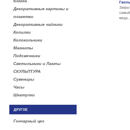
блюда
Гжел
Закры
Декоративные картины и
самы
плакетки
меда..
Декоративные чайники
Копилки
Колокольчики
Магниты
Подсвечники
Светильники и Лампы
СКУЛЬПТУРА
Сувениры
Часы
Шкатулки
ДРУГОЕ
Гончарный цех