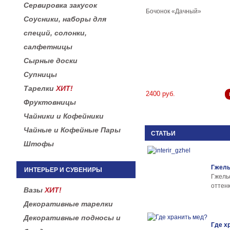
Сервировка закусок
Бочонок «Дачный»
Соусники, наборы для
специй, солонки,
салфетницы
Сырные доски
Супницы
Тарелки
ХИТ!
2400 руб.
Фруктовницы
Чайники и Кофейники
Чайные и Кофейные Пары
СТАТЬИ
Штофы
Гжель
ИНТЕРЬЕР И СУВЕНИРЫ
Гжел
оттенк
Вазы
ХИТ!
Декоративные тарелки
Декоративные подносы и
Где х