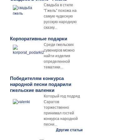
Свадьба в стиле
"Гжель" похожа на
самую чудесную
русскую народную
сказку...
Корпоративные подарки
Среди гжельских
сувениров можно
найти изделия
определенной
тематики...
Победителям конкурса
народной песни подарили
гжельские валенки
Который год подряд
Саратов
торжественно
принимал гостей
конкурса народной
песни...
Другие статьи