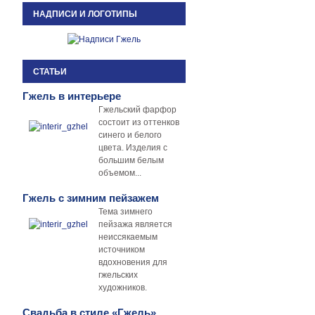
НАДПИСИ И ЛОГОТИПЫ
СТАТЬИ
Гжель в интерьере
Гжельский фарфор
состоит из оттенков
синего и белого
цвета. Изделия с
большим белым
объемом...
Гжель с зимним пейзажем
Тема зимнего
пейзажа является
неиссякаемым
источником
вдохновения для
гжельских
художников.
Свадьба в стиле «Гжель»