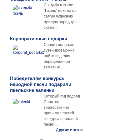
Свадьба в стиле
"Гжель" похожа на
самую чудесную
русскую народную
сказку...
Корпоративные подарки
Среди гжельских
сувениров можно
найти изделия
определенной
тематики...
Победителям конкурса
народной песни подарили
гжельские валенки
Который год подряд
Саратов
торжественно
принимал гостей
конкурса народной
песни...
Другие статьи