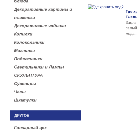
блюда
Декоративные картины и
Где х
плакетки
Гжел
Закры
Декоративные чайники
самы
Копилки
меда..
Колокольчики
Магниты
Подсвечники
Светильники и Лампы
СКУЛЬПТУРА
Сувениры
Часы
Шкатулки
ДРУГОЕ
Гончарный цех