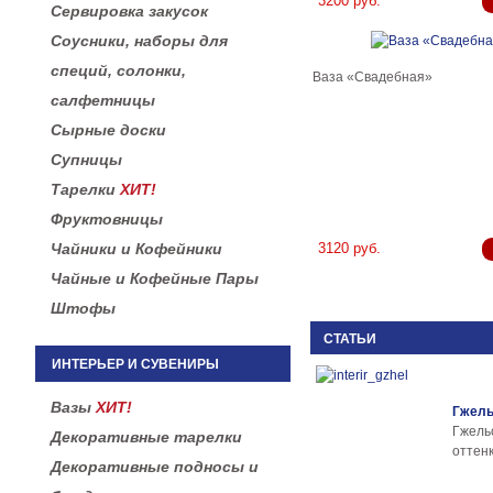
3200 руб.
Сервировка закусок
Соусники, наборы для
специй, солонки,
Ваза «Свадебная»
салфетницы
Сырные доски
Супницы
Тарелки
ХИТ!
Фруктовницы
Чайники и Кофейники
3120 руб.
Чайные и Кофейные Пары
Штофы
СТАТЬИ
ИНТЕРЬЕР И СУВЕНИРЫ
Вазы
ХИТ!
Гжель
Гжел
Декоративные тарелки
оттенк
Декоративные подносы и