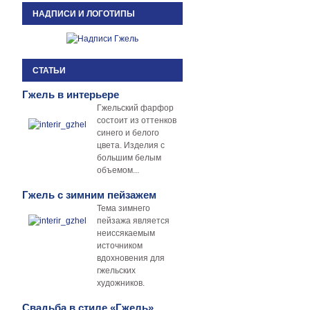
НАДПИСИ И ЛОГОТИПЫ
СТАТЬИ
Гжель в интерьере
Гжельский фарфор
состоит из оттенков
синего и белого
цвета. Изделия с
большим белым
объемом...
Гжель с зимним пейзажем
Тема зимнего
пейзажа является
неиссякаемым
источником
вдохновения для
гжельских
художников.
Свадьба в стиле «Гжель»