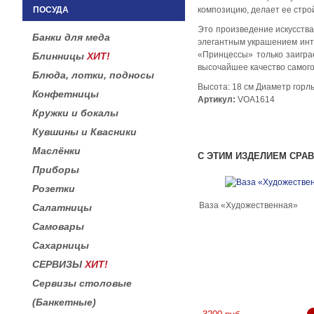
ПОСУДА
композицию, делает ее стро
Это произведение искусства
Банки для меда
элегантным украшением инте
«Принцессы» только заигра
Блинницы
ХИТ!
высочайшее качество самого
Блюда, лотки, подносы
Высота: 18 см Диаметр горл
Конфетницы
Артикул:
VOА1614
Кружки и бокалы
Кувшины и Квасники
Маслёнки
С ЭТИМ ИЗДЕЛИЕМ СРА
Приборы
Розетки
Ваза «Художественная»
Салатницы
Самовары
Сахарницы
СЕРВИЗЫ
ХИТ!
Сервизы столовые
(Банкетные)