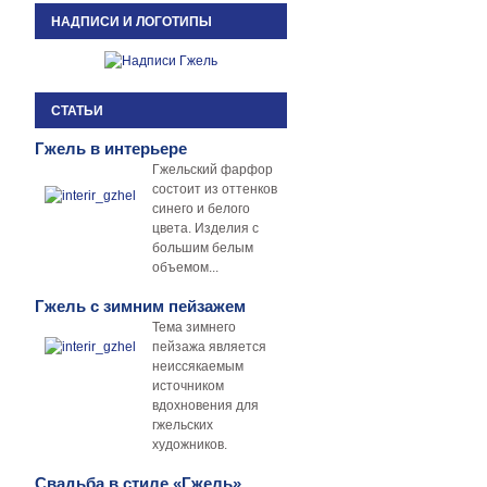
НАДПИСИ И ЛОГОТИПЫ
СТАТЬИ
Гжель в интерьере
Гжельский фарфор
состоит из оттенков
синего и белого
цвета. Изделия с
большим белым
объемом...
Гжель с зимним пейзажем
Тема зимнего
пейзажа является
неиссякаемым
источником
вдохновения для
гжельских
художников.
Свадьба в стиле «Гжель»