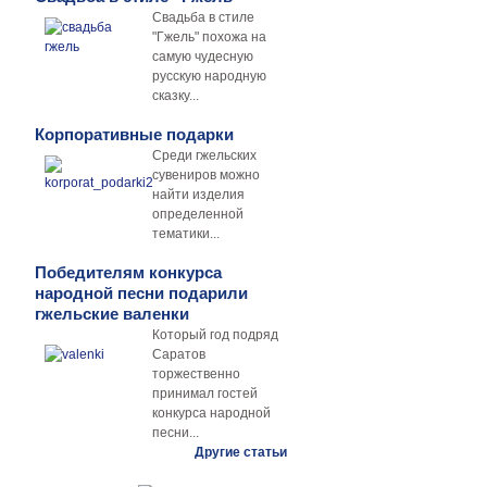
Свадьба в стиле
"Гжель" похожа на
самую чудесную
русскую народную
сказку...
Корпоративные подарки
Среди гжельских
сувениров можно
найти изделия
определенной
тематики...
Победителям конкурса
народной песни подарили
гжельские валенки
Который год подряд
Саратов
торжественно
принимал гостей
конкурса народной
песни...
Другие статьи