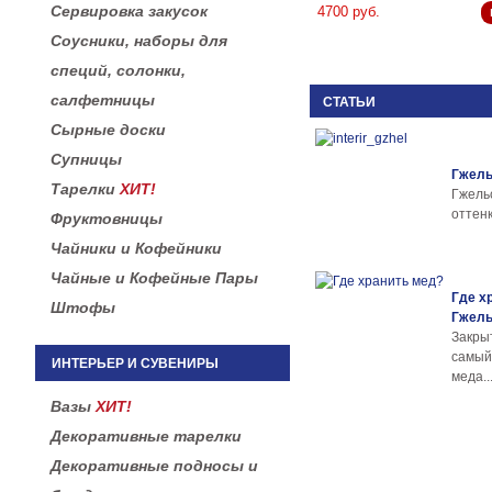
Сервировка закусок
4700 руб.
Соусники, наборы для
специй, солонки,
салфетницы
СТАТЬИ
Сырные доски
Супницы
Гжель
Тарелки
ХИТ!
Гжел
оттенк
Фруктовницы
Чайники и Кофейники
Чайные и Кофейные Пары
Где х
Штофы
Гжел
Закры
самы
ИНТЕРЬЕР И СУВЕНИРЫ
меда..
Вазы
ХИТ!
Декоративные тарелки
Декоративные подносы и