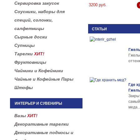
Сервировка закусок
3200 руб.
Соусники, наборы для
специй, солонки,
салфетницы
СТАТЬИ
Сырные доски
Супницы
Гжель
Тарелки
ХИТ!
Гжел
оттенк
Фруктовницы
Чайники и Кофейники
Чайные и Кофейные Пары
Где х
Штофы
Гжел
Закры
самы
ИНТЕРЬЕР И СУВЕНИРЫ
меда..
Вазы
ХИТ!
Декоративные тарелки
Декоративные подносы и