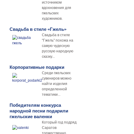
источником
вдохновения для
гжельских
художников.
Свадьба в стиле «Гжель»
Свадьба в стиле
"Гжель" похожа на
самую чудесную
русскую народную
сказку...
Корпоративные подарки
Среди гжельских
сувениров можно
найти изделия
определенной
тематики...
Победителям конкурса
народной песни подарили
гжельские валенки
Который год подряд
Саратов
торжественно