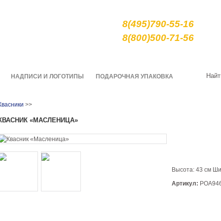
е сувениры и подарки
8(495)790-55-16
арной росписи гжель
8(800)500-71-56
О нас
Качество
Доставка
Найт
НАДПИСИ И ЛОГОТИПЫ
ПОДАРОЧНАЯ УПАКОВКА
Квасники
>>
КВАСНИК «МАСЛЕНИЦА»
Высота: 43 см Ши
Артикул:
РОА94