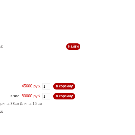
 и оплата
История
Статьи
Контакты
и:
45600 руб.
в корзину
80000 руб.
в зол.
в корзину
рина: 38см Длина: 15 см
66