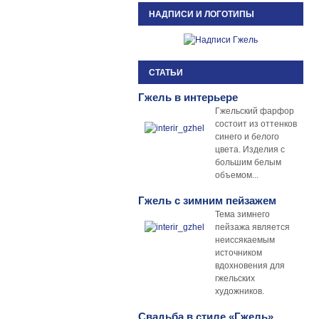
НАДПИСИ И ЛОГОТИПЫ
СТАТЬИ
Гжель в интерьере
Гжельский фарфор
состоит из оттенков
синего и белого
цвета. Изделия с
большим белым
объемом...
Гжель с зимним пейзажем
Тема зимнего
пейзажа является
неиссякаемым
источником
вдохновения для
гжельских
художников.
Свадьба в стиле «Гжель»