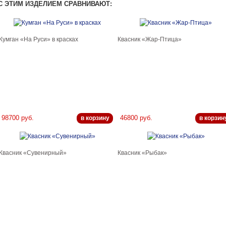
С ЭТИМ ИЗДЕЛИЕМ СРАВНИВАЮТ:
Кумган «На Руси» в красках
Квасник «Жар-Птица»
98700 руб.
46800 руб.
в корзину
в корзин
Квасник «Сувенирный»
Квасник «Рыбак»