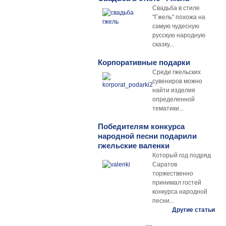
Свадьба в стиле
"Гжель" похожа на
самую чудесную
русскую народную
сказку...
Корпоративные подарки
Среди гжельских
сувениров можно
найти изделия
определенной
тематики...
Победителям конкурса
народной песни подарили
гжельские валенки
Который год подряд
Саратов
торжественно
принимал гостей
конкурса народной
песни...
Другие статьи