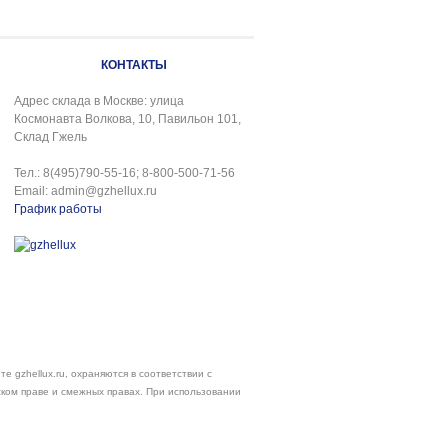
КОНТАКТЫ
Адрес склада в Москве: улица
Космонавта Волкова, 10, Павильон 101,
Склад Гжель
Тел.: 8(495)790-55-16; 8-800-500-71-56
Email: admin@gzhellux.ru
График работы
е gzhellux.ru, охраняются в соответствии с
ском праве и смежных правах. При использовании