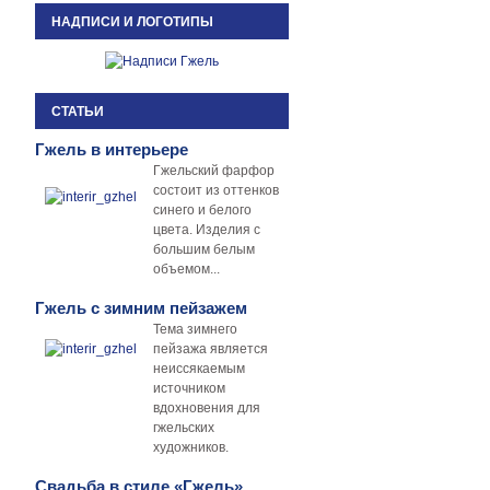
НАДПИСИ И ЛОГОТИПЫ
СТАТЬИ
Гжель в интерьере
Гжельский фарфор
состоит из оттенков
синего и белого
цвета. Изделия с
большим белым
объемом...
Гжель с зимним пейзажем
Тема зимнего
пейзажа является
неиссякаемым
источником
вдохновения для
гжельских
художников.
Свадьба в стиле «Гжель»