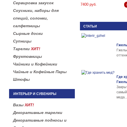
Сервировка закусок
7400 руб.
Соусники, наборы для
специй, солонки,
салфетницы
СТАТЬИ
Сырные доски
Супницы
Гжель
Тарелки
ХИТ!
Гжел
оттенк
Фруктовницы
Чайники и Кофейники
Чайные и Кофейные Пары
Где х
Штофы
Гжел
Закры
самы
ИНТЕРЬЕР И СУВЕНИРЫ
меда..
Вазы
ХИТ!
Декоративные тарелки
Декоративные подносы и