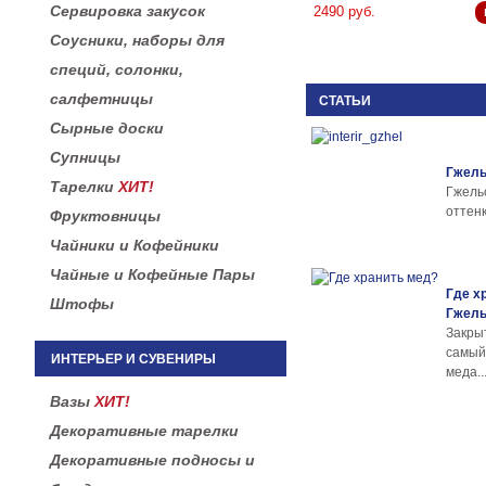
Сервировка закусок
2490 руб.
Соусники, наборы для
специй, солонки,
салфетницы
СТАТЬИ
Сырные доски
Супницы
Гжель
Тарелки
ХИТ!
Гжел
оттенк
Фруктовницы
Чайники и Кофейники
Чайные и Кофейные Пары
Где х
Штофы
Гжел
Закры
самы
ИНТЕРЬЕР И СУВЕНИРЫ
меда..
Вазы
ХИТ!
Декоративные тарелки
Декоративные подносы и