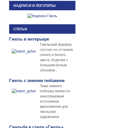
НАДПИСИ И ЛОГОТИПЫ
СТАТЬИ
Гжель в интерьере
Гжельский фарфор
состоит из оттенков
синего и белого
цвета. Изделия с
большим белым
объемом...
Гжель с зимним пейзажем
Тема зимнего
пейзажа является
неиссякаемым
источником
вдохновения для
гжельских
художников.
Свадьба в стиле «Гжель»