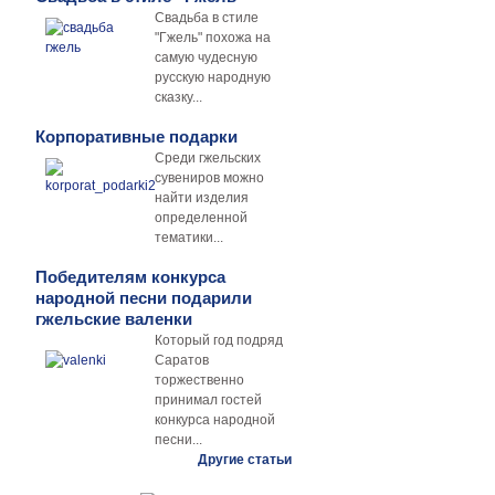
Свадьба в стиле
"Гжель" похожа на
самую чудесную
русскую народную
сказку...
Корпоративные подарки
Среди гжельских
сувениров можно
найти изделия
определенной
тематики...
Победителям конкурса
народной песни подарили
гжельские валенки
Который год подряд
Саратов
торжественно
принимал гостей
конкурса народной
песни...
Другие статьи