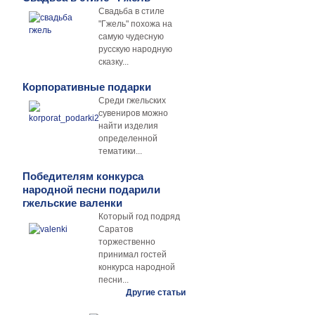
Свадьба в стиле
"Гжель" похожа на
самую чудесную
русскую народную
сказку...
Корпоративные подарки
Среди гжельских
сувениров можно
найти изделия
определенной
тематики...
Победителям конкурса
народной песни подарили
гжельские валенки
Который год подряд
Саратов
торжественно
принимал гостей
конкурса народной
песни...
Другие статьи