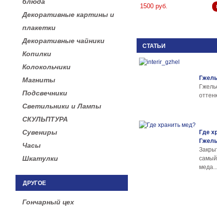
блюда
1500 руб.
Декоративные картины и
плакетки
Декоративные чайники
СТАТЬИ
Копилки
Колокольчики
Гжель
Магниты
Гжел
Подсвечники
оттенк
Светильники и Лампы
СКУЛЬПТУРА
Сувениры
Где х
Гжел
Часы
Закры
Шкатулки
самы
меда..
ДРУГОЕ
Гончарный цех