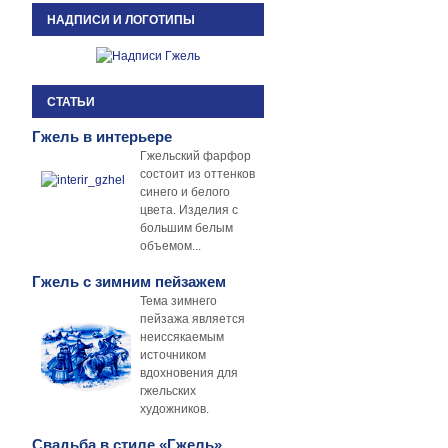
НАДПИСИ И ЛОГОТИПЫ
СТАТЬИ
Гжель в интерьере
Гжельский фарфор
состоит из оттенков
синего и белого
цвета. Изделия с
большим белым
объемом...
Гжель с зимним пейзажем
Тема зимнего
пейзажа является
неиссякаемым
источником
вдохновения для
гжельских
художников.
Свадьба в стиле «Гжель»