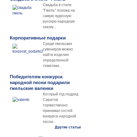
Свадьба в стиле
"Гжель" похожа на
самую чудесную
русскую народную
сказку...
Корпоративные подарки
Среди гжельских
сувениров можно
найти изделия
определенной
тематики...
Победителям конкурса
народной песни подарили
гжельские валенки
Который год подряд
Саратов
торжественно
принимал гостей
конкурса народной
песни...
Другие статьи