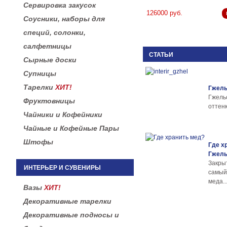
Сервировка закусок
126000 руб.
Соусники, наборы для
специй, солонки,
салфетницы
СТАТЬИ
Сырные доски
Супницы
Тарелки
ХИТ!
Гжель
Гжел
Фруктовницы
оттенк
Чайники и Кофейники
Чайные и Кофейные Пары
Штофы
Где х
Гжел
Закры
ИНТЕРЬЕР И СУВЕНИРЫ
самы
меда..
Вазы
ХИТ!
Декоративные тарелки
Декоративные подносы и