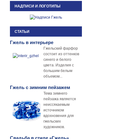
НАДПИСИ И ЛОГОТИПЫ
СТАТЬИ
Гжель в интерьере
Гжельский фарфор
состоит из оттенков
синего и белого
цвета. Изделия с
большим белым
объемом...
Гжель с зимним пейзажем
Тема зимнего
пейзажа является
неиссякаемым
источником
вдохновения для
гжельских
художников.
Свадьба в стиле «Гжель»