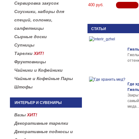
Сервировка закусок
400 руб.
Соусники, наборы для
специй, солонки,
салфетницы
СТАТЬИ
Сырные доски
Супницы
Гжель
Тарелки
ХИТ!
Гжел
оттенк
Фруктовницы
Чайники и Кофейники
Чайные и Кофейные Пары
Где х
Штофы
Гжел
Закры
самы
ИНТЕРЬЕР И СУВЕНИРЫ
меда..
Вазы
ХИТ!
Декоративные тарелки
Декоративные подносы и