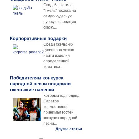
Свадьба в стиле
"Гжель" похожа на
самую чудесную
русскую народную
сказку...
Корпоративные подарки
Среди гжельских
сувениров можно
найти изделия
определенной
тематики...
Победителям конкурса
народной песни подарили
гжельские валенки
Который год подряд
Саратов
торжественно
принимал гостей
конкурса народной
песни...
Другие статьи