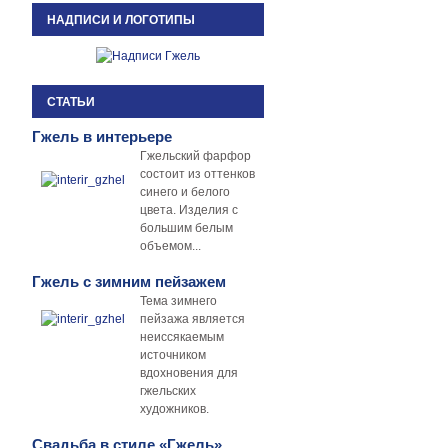
НАДПИСИ И ЛОГОТИПЫ
СТАТЬИ
Гжель в интерьере
Гжельский фарфор
состоит из оттенков
синего и белого
цвета. Изделия с
большим белым
объемом...
Гжель с зимним пейзажем
Тема зимнего
пейзажа является
неиссякаемым
источником
вдохновения для
гжельских
художников.
Свадьба в стиле «Гжель»