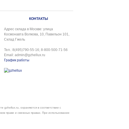
КОНТАКТЫ
Адрес склада в Москве: улица
Космонавта Волкова, 10, Павильон 101,
Склад Гжель
Тел.: 8(495)790-55-16; 8-800-500-71-56
Email: admin@gzhellux.ru
График работы
е gzhellux.ru, охраняются в соответствии с
ском праве и смежных правах. При использовании