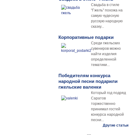
Свадьба в стиле
"Гжель" похожа на
самую чудесную
русскую народную
сказку...
Корпоративные подарки
Среди гжельских
сувениров можно
найти изделия
определенной
тематики...
Победителям конкурса
народной песни подарили
гжельские валенки
Который год подряд
Саратов
торжественно
принимал гостей
конкурса народной
песни...
Другие статьи