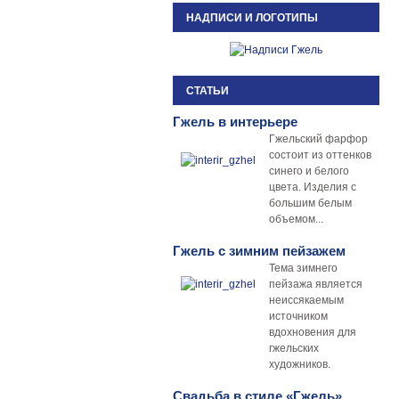
НАДПИСИ И ЛОГОТИПЫ
СТАТЬИ
Гжель в интерьере
Гжельский фарфор
состоит из оттенков
синего и белого
цвета. Изделия с
большим белым
объемом...
Гжель с зимним пейзажем
Тема зимнего
пейзажа является
неиссякаемым
источником
вдохновения для
гжельских
художников.
Свадьба в стиле «Гжель»