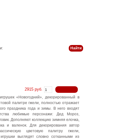
 и оплата
История
Статьи
Контакты
и:
2915 руб.
игрушек «Новогодний», декорированный в
етовой палитре гжели, полностью отражает
ого праздника года и зимы. В него входят
тства любимые персонажи: Дед Мороз,
говик. Дополняют коллекцию зимняя елочка,
шка и валенок. Для декорирования автор
лассическую цветовую палитру гжели,
 игрушки выглядят словно сотканными из