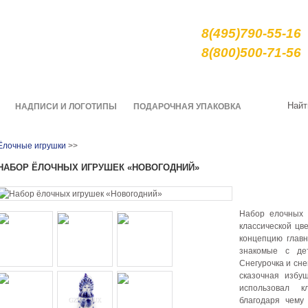
8(495)790-55-16
е сувениры и подарки
8(800)500-71-56
арной росписи гжель
О нас
Качество
Доставка
Найт
НАДПИСИ И ЛОГОТИПЫ
ПОДАРОЧНАЯ УПАКОВКА
Ёлочные игрушки
>>
НАБОР ЁЛОЧНЫХ ИГРУШЕК «НОВОГОДНИЙ»
Набор елочных 
классической цв
концепцию главн
знакомые с де
Снегурочка и сне
сказочная избу
использовал к
благодаря чему