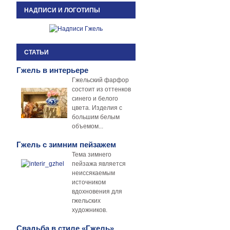
НАДПИСИ И ЛОГОТИПЫ
СТАТЬИ
Гжель в интерьере
Гжельский фарфор
состоит из оттенков
синего и белого
цвета. Изделия с
большим белым
объемом...
Гжель с зимним пейзажем
Тема зимнего
пейзажа является
неиссякаемым
источником
вдохновения для
гжельских
художников.
Свадьба в стиле «Гжель»