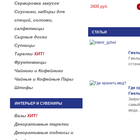
Сервировка закусок
2600 руб.
Соусники, наборы для
специй, солонки,
салфетницы
СТАТЬИ
Сырные доски
Супницы
Гжель
Тарелки
ХИТ!
Гжел
Фруктовницы
оттенк
Чайники и Кофейники
Чайные и Кофейные Пары
Штофы
Где х
Гжел
Закры
ИНТЕРЬЕР И СУВЕНИРЫ
самы
меда..
Вазы
ХИТ!
Декоративные тарелки
Декоративные подносы и