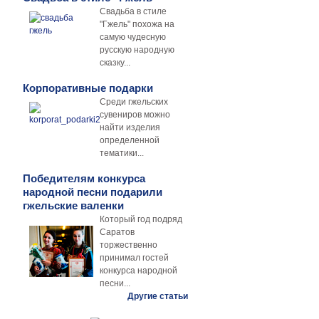
Свадьба в стиле
"Гжель" похожа на
самую чудесную
русскую народную
сказку...
Корпоративные подарки
Среди гжельских
сувениров можно
найти изделия
определенной
тематики...
Победителям конкурса
народной песни подарили
гжельские валенки
Который год подряд
Саратов
торжественно
принимал гостей
конкурса народной
песни...
Другие статьи