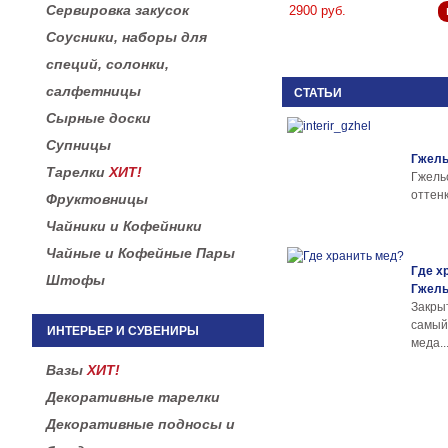
Сервировка закусок
2900 руб.
Соусники, наборы для
специй, солонки,
салфетницы
СТАТЬИ
Сырные доски
Супницы
Гжель
Тарелки
ХИТ!
Гжел
оттенк
Фруктовницы
Чайники и Кофейники
Чайные и Кофейные Пары
Где х
Штофы
Гжел
Закры
самы
ИНТЕРЬЕР И СУВЕНИРЫ
меда..
Вазы
ХИТ!
Декоративные тарелки
Декоративные подносы и