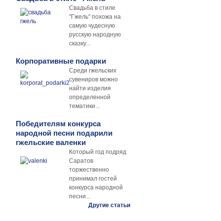
Свадьба в стиле
"Гжель" похожа на
самую чудесную
русскую народную
сказку...
Корпоративные подарки
Среди гжельских
сувениров можно
найти изделия
определенной
тематики...
Победителям конкурса
народной песни подарили
гжельские валенки
Который год подряд
Саратов
торжественно
принимал гостей
конкурса народной
песни...
Другие статьи