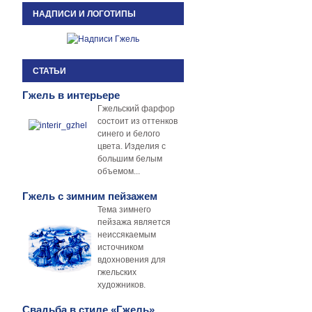
НАДПИСИ И ЛОГОТИПЫ
СТАТЬИ
Гжель в интерьере
Гжельский фарфор
состоит из оттенков
синего и белого
цвета. Изделия с
большим белым
объемом...
Гжель с зимним пейзажем
Тема зимнего
пейзажа является
неиссякаемым
источником
вдохновения для
гжельских
художников.
Свадьба в стиле «Гжель»