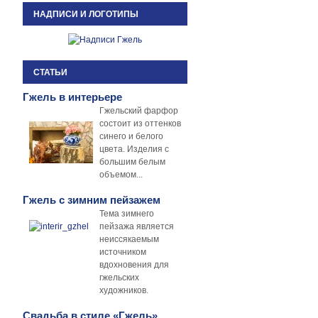
НАДПИСИ И ЛОГОТИПЫ
СТАТЬИ
Гжель в интерьере
Гжельский фарфор
состоит из оттенков
синего и белого
цвета. Изделия с
большим белым
объемом...
Гжель с зимним пейзажем
Тема зимнего
пейзажа является
неиссякаемым
источником
вдохновения для
гжельских
художников.
Свадьба в стиле «Гжель»