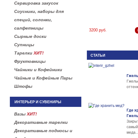
Сервировка закусок
Соусники, наборы для
специй, солонки,
салфетницы
3200 руб.
Сырные доски
Супницы
Тарелки
ХИТ!
СТАТЬИ
Фруктовницы
Чайники и Кофейники
Гжель
Чайные и Кофейные Пары
Гжел
Штофы
оттенк
ИНТЕРЬЕР И СУВЕНИРЫ
Где х
Вазы
ХИТ!
Гжел
Закры
Декоративные тарелки
самы
Декоративные подносы и
меда..