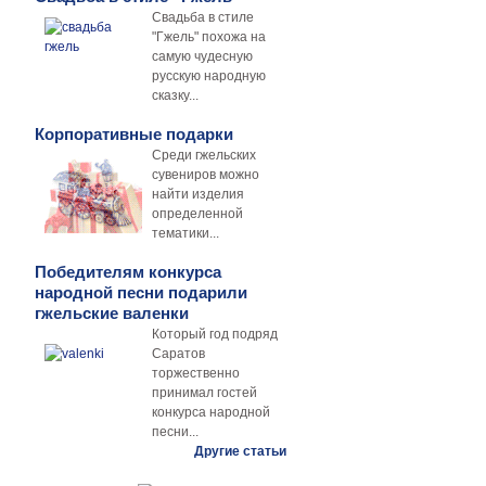
Свадьба в стиле
"Гжель" похожа на
самую чудесную
русскую народную
сказку...
Корпоративные подарки
Среди гжельских
сувениров можно
найти изделия
определенной
тематики...
Победителям конкурса
народной песни подарили
гжельские валенки
Который год подряд
Саратов
торжественно
принимал гостей
конкурса народной
песни...
Другие статьи