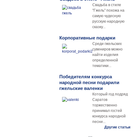
Свадьба в стиле
"Гжель" похожа на
самую чудесную
русскую народную
сказку...
Корпоративные подарки
Среди гжельских
сувениров можно
найти изделия
определенной
тематики...
Победителям конкурса
народной песни подарили
гжельские валенки
Который год подряд
Саратов
торжественно
принимал гостей
конкурса народной
песни...
Другие статьи