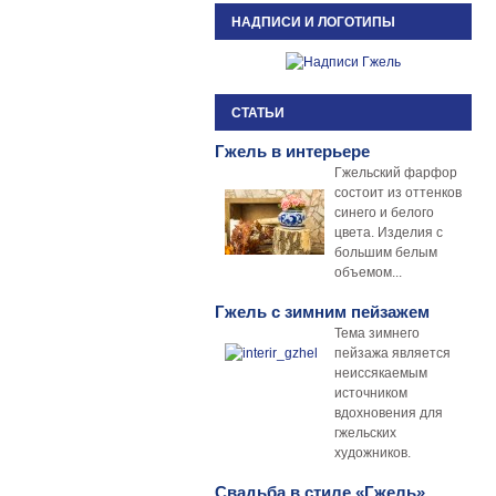
НАДПИСИ И ЛОГОТИПЫ
СТАТЬИ
Гжель в интерьере
Гжельский фарфор
состоит из оттенков
синего и белого
цвета. Изделия с
большим белым
объемом...
Гжель с зимним пейзажем
Тема зимнего
пейзажа является
неиссякаемым
источником
вдохновения для
гжельских
художников.
Свадьба в стиле «Гжель»