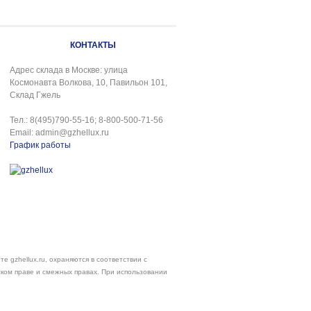
КОНТАКТЫ
Адрес склада в Москве: улица
Космонавта Волкова, 10, Павильон 101,
Склад Гжель
Тел.: 8(495)790-55-16; 8-800-500-71-56
Email: admin@gzhellux.ru
График работы
е gzhellux.ru, охраняются в соответствии с
ском праве и смежных правах. При использовании