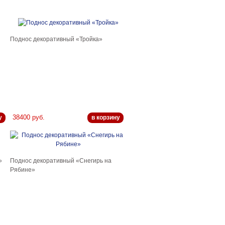
Поднос декоративный «Тройка»
38400 руб.
у
в корзину
»
Поднос декоративный «Снегирь на
Рябине»