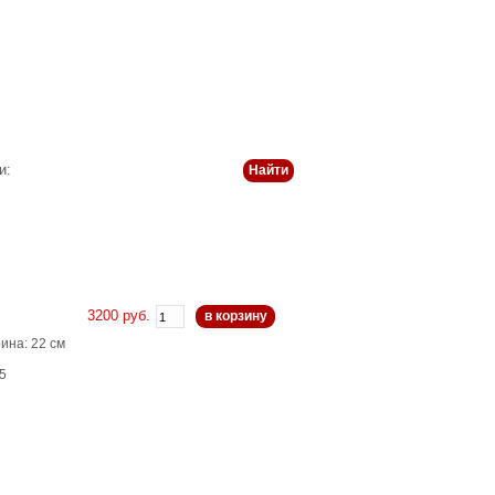
 и оплата
История
Статьи
Контакты
и:
3200 руб.
в корзину
ина: 22 см
5