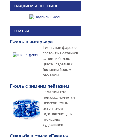
НАДПИСИ И ЛОГОТИПЫ
СТАТЬИ
Гжель в интерьере
Гжельский фарфор
состоит из оттенков
синего и белого
цвета. Изделия с
большим белым
объемом...
Гжель с зимним пейзажем
Тема зимнего
пейзажа является
неиссякаемым
источником
вдохновения для
гжельских
художников.
Свадьба в стиле «Гжель»