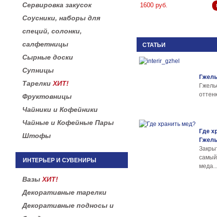
Сервировка закусок
1600 руб.
Соусники, наборы для
специй, солонки,
салфетницы
СТАТЬИ
Сырные доски
Супницы
Гжель
Тарелки
ХИТ!
Гжел
оттенк
Фруктовницы
Чайники и Кофейники
Чайные и Кофейные Пары
Где х
Штофы
Гжел
Закры
самы
ИНТЕРЬЕР И СУВЕНИРЫ
меда..
Вазы
ХИТ!
Декоративные тарелки
Декоративные подносы и