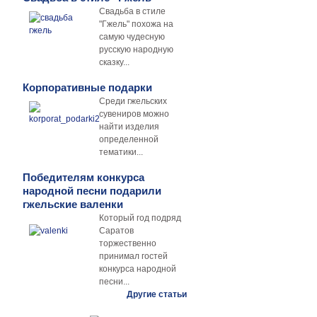
Свадьба в стиле
"Гжель" похожа на
самую чудесную
русскую народную
сказку...
Корпоративные подарки
Среди гжельских
сувениров можно
найти изделия
определенной
тематики...
Победителям конкурса
народной песни подарили
гжельские валенки
Который год подряд
Саратов
торжественно
принимал гостей
конкурса народной
песни...
Другие статьи