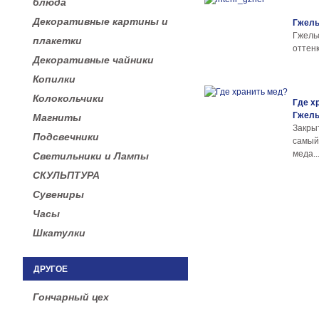
блюда
Декоративные картины и
Гжель
Гжел
плакетки
оттенк
Декоративные чайники
Копилки
Колокольчики
Где х
Гжел
Магниты
Закры
Подсвечники
самы
меда..
Светильники и Лампы
СКУЛЬПТУРА
Сувениры
Часы
Шкатулки
ДРУГОЕ
Гончарный цех