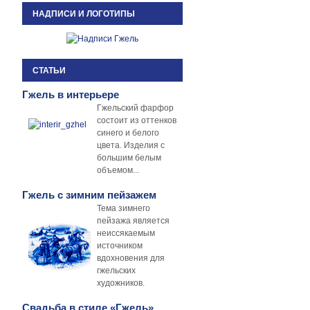
НАДПИСИ И ЛОГОТИПЫ
СТАТЬИ
Гжель в интерьере
Гжельский фарфор
состоит из оттенков
синего и белого
цвета. Изделия с
большим белым
объемом...
Гжель с зимним пейзажем
Тема зимнего
пейзажа является
неиссякаемым
источником
вдохновения для
гжельских
художников.
Свадьба в стиле «Гжель»