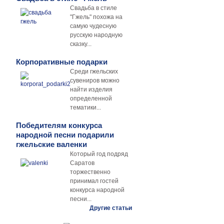
Свадьба в стиле
"Гжель" похожа на
самую чудесную
русскую народную
сказку...
Корпоративные подарки
Среди гжельских
сувениров можно
найти изделия
определенной
тематики...
Победителям конкурса
народной песни подарили
гжельские валенки
Который год подряд
Саратов
торжественно
принимал гостей
конкурса народной
песни...
Другие статьи