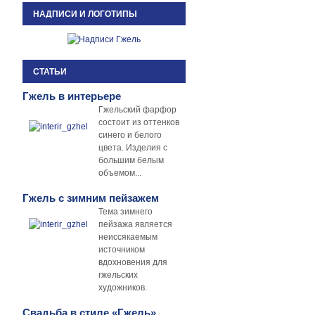
НАДПИСИ И ЛОГОТИПЫ
СТАТЬИ
Гжель в интерьере
Гжельский фарфор
состоит из оттенков
синего и белого
цвета. Изделия с
большим белым
объемом...
Гжель с зимним пейзажем
Тема зимнего
пейзажа является
неиссякаемым
источником
вдохновения для
гжельских
художников.
Свадьба в стиле «Гжель»