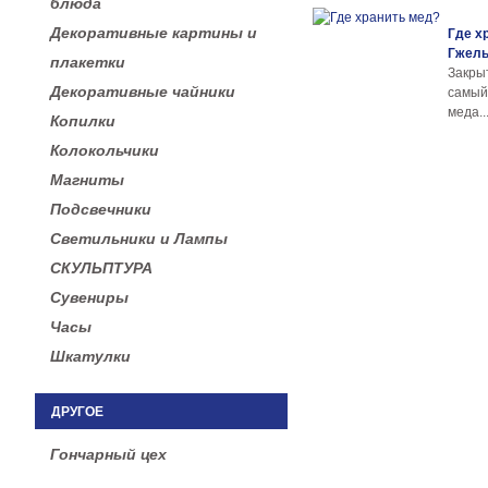
блюда
Декоративные картины и
Где х
Гжел
плакетки
Закры
Декоративные чайники
самы
меда..
Копилки
Колокольчики
Магниты
Подсвечники
Светильники и Лампы
СКУЛЬПТУРА
Сувениры
Часы
Шкатулки
ДРУГОЕ
Гончарный цех