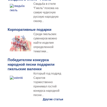
Свадьба в стиле
"Гжель" похожа на
самую чудесную
русскую народную
сказку...
Корпоративные подарки
Среди гжельских
сувениров можно
найти изделия
определенной
тематики...
Победителям конкурса
народной песни подарили
гжельские валенки
Который год подряд
Саратов
торжественно
принимал гостей
конкурса народной
песни...
Другие статьи