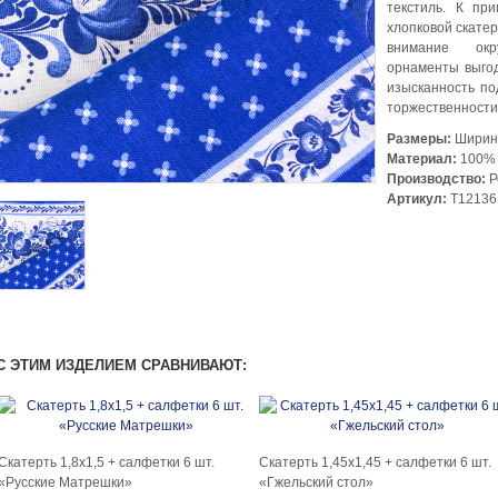
текстиль. К пр
хлопковой скатер
внимание окр
орнаменты выгод
изысканность по
торжественности
Размеры:
Ширина
Материал:
100% 
Производство:
Р
Артикул:
Т12136
С ЭТИМ ИЗДЕЛИЕМ СРАВНИВАЮТ:
Скатерть 1,8х1,5 + салфетки 6 шт.
Скатерть 1,45х1,45 + салфетки 6 шт.
«Русские Матрешки»
«Гжельский стол»