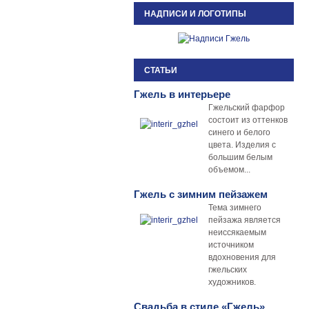
НАДПИСИ И ЛОГОТИПЫ
СТАТЬИ
Гжель в интерьере
Гжельский фарфор
состоит из оттенков
синего и белого
цвета. Изделия с
большим белым
объемом...
Гжель с зимним пейзажем
Тема зимнего
пейзажа является
неиссякаемым
источником
вдохновения для
гжельских
художников.
Свадьба в стиле «Гжель»