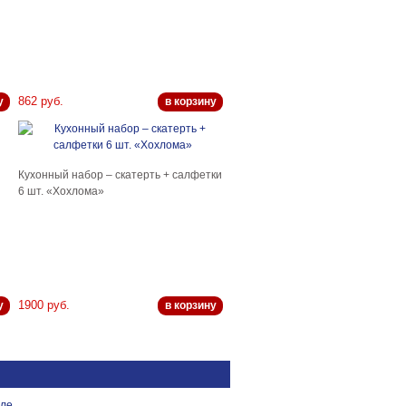
862 руб.
у
в корзину
Кухонный набор – скатерть + салфетки
6 шт. «Хохлома»
1900 руб.
у
в корзину