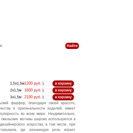
 и оплата
История
Статьи
Контакты
и:
1200 руб.
1,5х1,5м
в корзину
1600 руб.
2х1,5м
в корзину
2100 руб.
3х1,5м
в корзину
ьский фарфор, благодаря своей красоте,
честву и оригинальности изделий, имеет
пулярность во всем мире. Неудивительно,
 гжельские мотивы широко используются в
дизайнерского искусства, в том числе, при
терьеров, где решающую роль играет