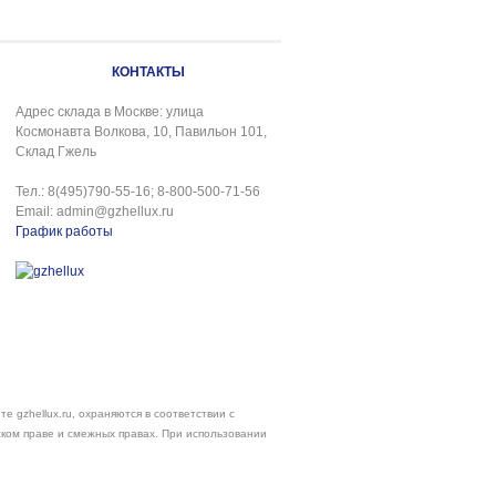
КОНТАКТЫ
Адрес склада в Москве: улица
Космонавта Волкова, 10, Павильон 101,
Склад Гжель
Тел.: 8(495)790-55-16; 8-800-500-71-56
Email: admin@gzhellux.ru
График работы
е gzhellux.ru, охраняются в соответствии с
ском праве и смежных правах. При использовании