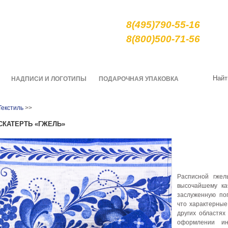
е сувениры и подарки
8(495)790-55-16
арной росписи гжель
8(800)500-71-56
О нас
Качество
Доставка
Найт
НАДПИСИ И ЛОГОТИПЫ
ПОДАРОЧНАЯ УПАКОВКА
Текстиль
>>
СКАТЕРТЬ «ГЖЕЛЬ»
Расписной гжел
высочайшему ка
заслуженную по
что характерные
других областях 
оформлении ин