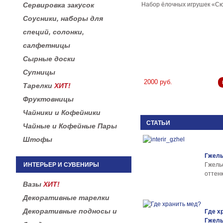
Набор ёлочных игрушек «С
Сервировка закусок
Соусники, наборы для
специй, солонки,
салфетницы
Сырные доски
Супницы
2000 руб.
Тарелки
ХИТ!
Фруктовницы
Чайники и Кофейники
СТАТЬИ
Чайные и Кофейные Пары
Штофы
Гжель
ИНТЕРЬЕР И СУВЕНИРЫ
Гжел
оттенк
Вазы
ХИТ!
Декоративные тарелки
Декоративные подносы и
Где х
Гжел