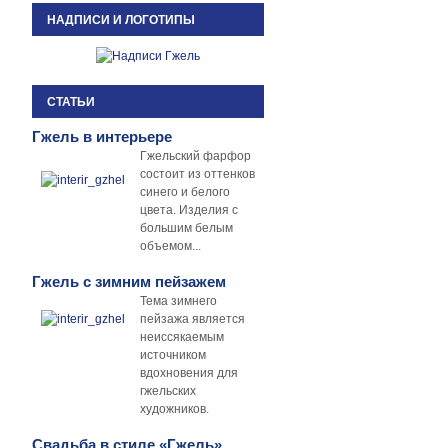
НАДПИСИ И ЛОГОТИПЫ
СТАТЬИ
Гжель в интерьере
Гжельский фарфор
состоит из оттенков
синего и белого
цвета. Изделия с
большим белым
объемом...
Гжель с зимним пейзажем
Тема зимнего
пейзажа является
неиссякаемым
источником
вдохновения для
гжельских
художников.
Свадьба в стиле «Гжель»