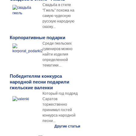
Свадьба в стиле
"Гжель" похожа на
самую чудесную
русскую народную
сказку...
Корпоративные подарки
Среди гжельских
сувениров можно
найти изделия
определенной
тематики...
Победителям конкурса
народной песни подарили
гжельские валенки
Который год подряд
Саратов
торжественно
принимал гостей
конкурса народной
песни...
Другие статьи