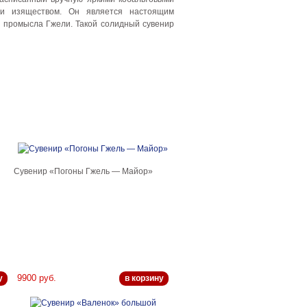
 и изяществом. Он является настоящим
о промысла Гжели. Такой солидный сувенир
Сувенир «Погоны Гжель — Майор»
9900 руб.
у
в корзину