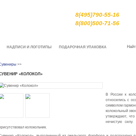
е сувениры и подарки
8(495)790-55-16
арной росписи гжель
8(800)500-71-56
О нас
Качество
Доставка
Найт
НАДПИСИ И ЛОГОТИПЫ
ПОДАРОЧНАЯ УПАКОВКА
Сувениры
>>
СУВЕНИР «КОЛОКОЛ»
В России к кол
относились с ос
символом гармони
колокольный звон
утверждают, что
нечистую силу.
присутствовал колокольчик.
Сувенир «Колокол», выполненный из гжельского фарфора и подглазурно 