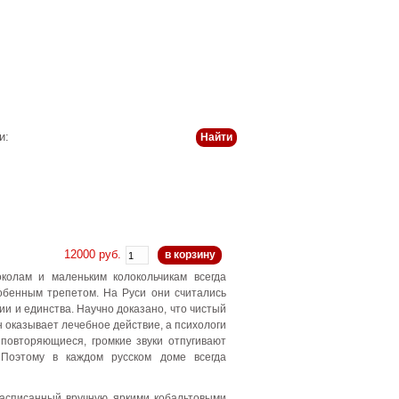
 и оплата
История
Статьи
Контакты
и:
12000 руб.
в корзину
околам и маленьким колокольчикам всегда
обенным трепетом. На Руси они считались
и и единства. Научно доказано, что чистый
 оказывает лечебное действие, а психологи
 повторяющиеся, громкие звуки отпугивают
 Поэтому в каждом русском доме всегда
расписанный вручную яркими кобальтовыми