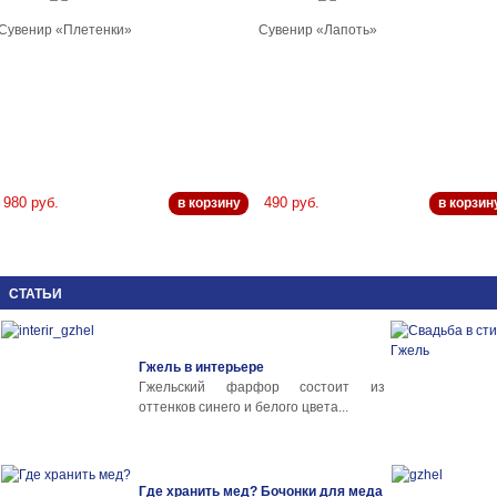
Сувенир «Плетенки»
Сувенир «Лапоть»
980 руб.
490 руб.
в корзину
в корзин
СТАТЬИ
Гжель в интерьере
Гжельский фарфор состоит из
оттенков синего и белого цвета...
Где хранить мед? Бочонки для меда