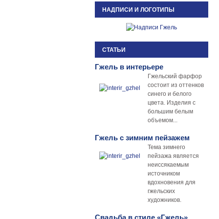
НАДПИСИ И ЛОГОТИПЫ
СТАТЬИ
Гжель в интерьере
Гжельский фарфор
состоит из оттенков
синего и белого
цвета. Изделия с
большим белым
объемом...
Гжель с зимним пейзажем
Тема зимнего
пейзажа является
неиссякаемым
источником
вдохновения для
гжельских
художников.
Свадьба в стиле «Гжель»