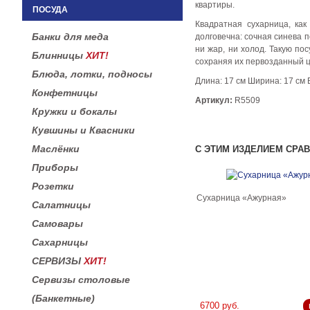
квартиры.
ПОСУДА
Квадратная сухарница, как
Банки для меда
долговечна: сочная синева п
ни жар, ни холод. Такую п
Блинницы
ХИТ!
сохраняя их первозданный ц
Блюда, лотки, подносы
Длина: 17 см Ширина: 17 см 
Конфетницы
Артикул:
R5509
Кружки и бокалы
Кувшины и Квасники
Маслёнки
С ЭТИМ ИЗДЕЛИЕМ СРА
Приборы
Розетки
Сухарница «Ажурная»
Салатницы
Самовары
Сахарницы
СЕРВИЗЫ
ХИТ!
Сервизы столовые
(Банкетные)
6700 руб.