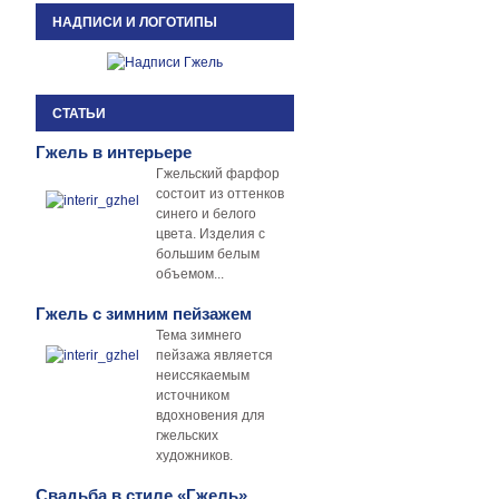
НАДПИСИ И ЛОГОТИПЫ
СТАТЬИ
Гжель в интерьере
Гжельский фарфор
состоит из оттенков
синего и белого
цвета. Изделия с
большим белым
объемом...
Гжель с зимним пейзажем
Тема зимнего
пейзажа является
неиссякаемым
источником
вдохновения для
гжельских
художников.
Свадьба в стиле «Гжель»