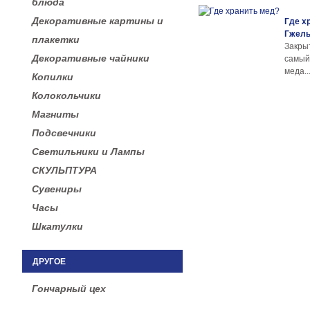
блюда
Декоративные картины и
Где х
Гжел
плакетки
Закры
Декоративные чайники
самы
меда..
Копилки
Колокольчики
Магниты
Подсвечники
Светильники и Лампы
СКУЛЬПТУРА
Сувениры
Часы
Шкатулки
ДРУГОЕ
Гончарный цех