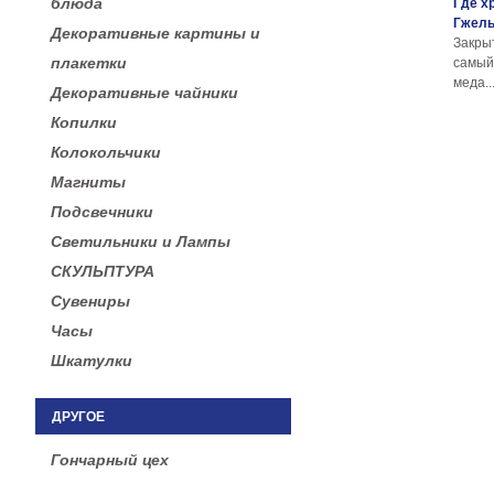
блюда
Где х
Гжел
Декоративные картины и
Закры
плакетки
самы
меда..
Декоративные чайники
Копилки
Колокольчики
Магниты
Подсвечники
Светильники и Лампы
СКУЛЬПТУРА
Сувениры
Часы
Шкатулки
ДРУГОЕ
Гончарный цех