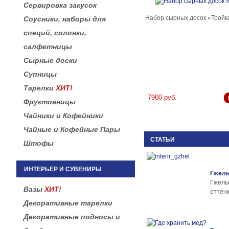
Сервировка закусок
Набор сырных досок «Тройк
Соусники, наборы для
специй, солонки,
салфетницы
Сырные доски
Супницы
Тарелки
ХИТ!
7900 руб.
Фруктовницы
Чайники и Кофейники
Чайные и Кофейные Пары
СТАТЬИ
Штофы
ИНТЕРЬЕР И СУВЕНИРЫ
Гжель
Гжел
Вазы
ХИТ!
оттенк
Декоративные тарелки
Декоративные подносы и