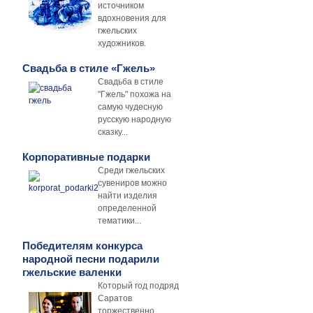
источником
вдохновения для
гжельских
художников.
Свадьба в стиле «Гжель»
Свадьба в стиле
"Гжель" похожа на
самую чудесную
русскую народную
сказку...
Корпоративные подарки
Среди гжельских
сувениров можно
найти изделия
определенной
тематики...
Победителям конкурса
народной песни подарили
гжельские валенки
Который год подряд
Саратов
торжественно