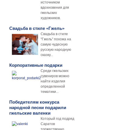
источником
вдохновения для
гжельских
художников.
Свадьба в стиле «Гжель»
Свадьба в стиле
"Гжель" похожа на
самую чудесную
русскую народную
сказку...
Корпоративные подарки
Среди гжельских
сувениров можно
найти изделия
определенной
тематики...
Победителям конкурса
народной песни подарили
гжельские валенки
Который год подряд
Саратов
торжественно