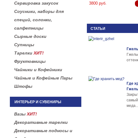
Сервировка закусок
3800 руб.
Соусники, наборы для
специй, солонки,
салфетницы
СТАТЬИ
Сырные доски
Супницы
Гжель
Тарелки
ХИТ!
Гжел
оттенк
Фруктовницы
Чайники и Кофейники
Чайные и Кофейные Пары
Где х
Штофы
Гжел
Закры
самы
ИНТЕРЬЕР И СУВЕНИРЫ
меда..
Вазы
ХИТ!
Декоративные тарелки
Декоративные подносы и