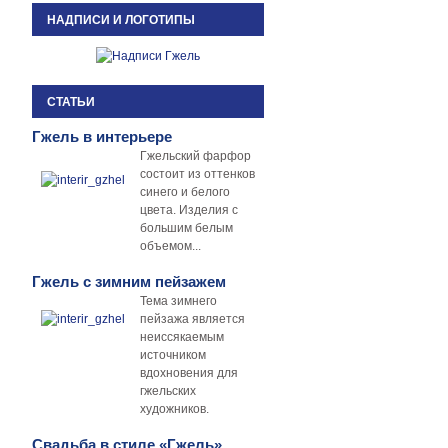
НАДПИСИ И ЛОГОТИПЫ
СТАТЬИ
Гжель в интерьере
Гжельский фарфор
состоит из оттенков
синего и белого
цвета. Изделия с
большим белым
объемом...
Гжель с зимним пейзажем
Тема зимнего
пейзажа является
неиссякаемым
источником
вдохновения для
гжельских
художников.
Свадьба в стиле «Гжель»