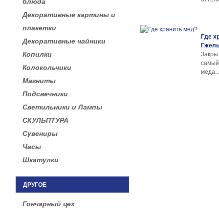
блюда
Декоративные картины и
плакетки
Где х
Декоративные чайники
Гжел
Копилки
Закры
самы
Колокольчики
меда..
Магниты
Подсвечники
Светильники и Лампы
СКУЛЬПТУРА
Сувениры
Часы
Шкатулки
ДРУГОЕ
Гончарный цех