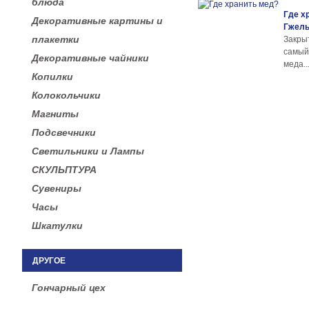
блюда
Где х
Декоративные картины и
Гжел
плакетки
Закры
самы
Декоративные чайники
меда..
Копилки
Колокольчики
Магниты
Подсвечники
Светильники и Лампы
СКУЛЬПТУРА
Сувениры
Часы
Шкатулки
ДРУГОЕ
Гончарный цех