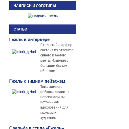
НАДПИСИ И ЛОГОТИПЫ
СТАТЬИ
Гжель в интерьере
Гжельский фарфор
состоит из оттенков
синего и белого
цвета. Изделия с
большим белым
объемом...
Гжель с зимним пейзажем
Тема зимнего
пейзажа является
неиссякаемым
источником
вдохновения для
гжельских
художников.
Свадьба в стиле «Гжель»