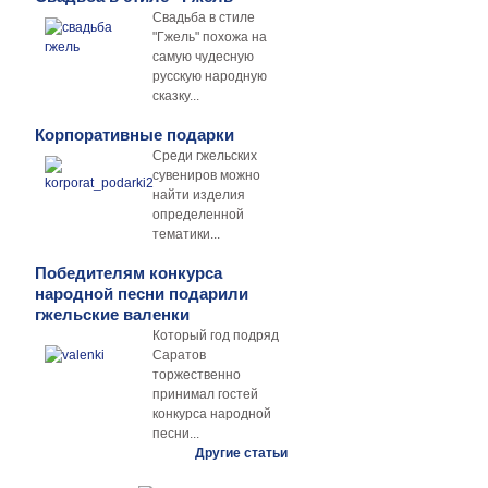
Свадьба в стиле
"Гжель" похожа на
самую чудесную
русскую народную
сказку...
Корпоративные подарки
Среди гжельских
сувениров можно
найти изделия
определенной
тематики...
Победителям конкурса
народной песни подарили
гжельские валенки
Который год подряд
Саратов
торжественно
принимал гостей
конкурса народной
песни...
Другие статьи