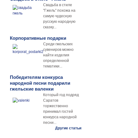
Свадьба в стиле
"Гжель" похожа на
самую чудесную
русскую народную
сказку...
Корпоративные подарки
Среди гжельских
сувениров можно
найти изделия
определенной
тематики...
Победителям конкурса
народной песни подарили
гжельские валенки
Который год подряд
Саратов
торжественно
принимал гостей
конкурса народной
песни...
Другие статьи