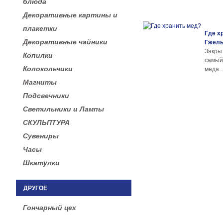
блюда
Декоративные картины и
плакетки
Где х
Декоративные чайники
Гжел
Закры
Копилки
самы
Колокольчики
меда..
Магниты
Подсвечники
Светильники и Лампы
СКУЛЬПТУРА
Сувениры
Часы
Шкатулки
ДРУГОЕ
Гончарный цех