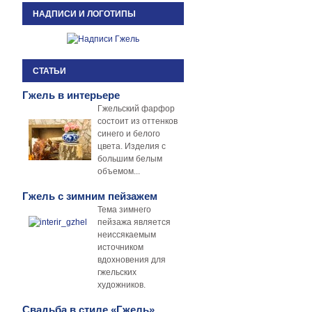
НАДПИСИ И ЛОГОТИПЫ
СТАТЬИ
Гжель в интерьере
Гжельский фарфор
состоит из оттенков
синего и белого
цвета. Изделия с
большим белым
объемом...
Гжель с зимним пейзажем
Тема зимнего
пейзажа является
неиссякаемым
источником
вдохновения для
гжельских
художников.
Свадьба в стиле «Гжель»