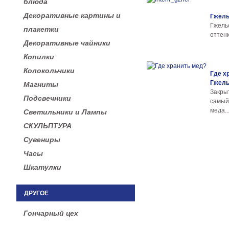
блюда
Декоративные картины и
Гжель
Гжел
плакетки
оттенк
Декоративные чайники
Копилки
Колокольчики
Где х
Гжел
Магниты
Закры
Подсвечники
самы
меда..
Светильники и Лампы
СКУЛЬПТУРА
Сувениры
Часы
Шкатулки
ДРУГОЕ
Гончарный цех