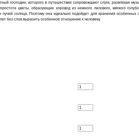
атный господин, которого в путешествии сопровождают слуги, развлекая му
ростоте цветы, образующие хоровод из нежного лилового, мягкого голубог
лучей солнца. Поэтому она идеально подойдет для хранения особенных со
лит без слов выразить особенное отношение к человеку.