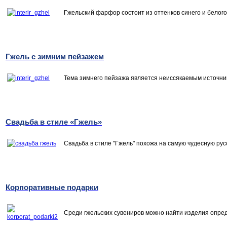
Гжельский фарфор состоит из оттенков синего и белог
Гжель с зимним пейзажем
Тема зимнего пейзажа является неиссякаемым источник
Свадьба в стиле «Гжель»
Свадьба в стиле "Гжель" похожа на самую чудесную русс
Корпоративные подарки
Среди гжельских сувениров можно найти изделия опред