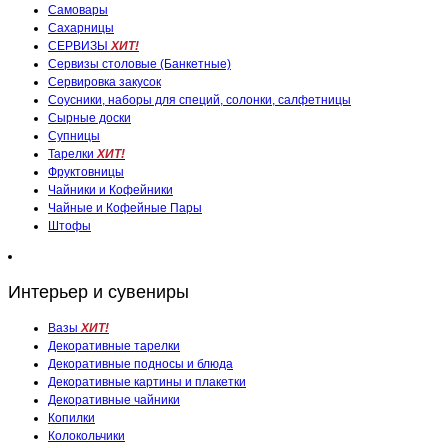
Самовары
Сахарницы
СЕРВИЗЫ
ХИТ!
Сервизы столовые (Банкетные)
Сервировка закусок
Соусники, наборы для специй, солонки, салфетницы
Сырные доски
Супницы
Тарелки
ХИТ!
Фруктовницы
Чайники и Кофейники
Чайные и Кофейные Пары
Штофы
Интерьер и сувениры
Вазы
ХИТ!
Декоративные тарелки
Декоративные подносы и блюда
Декоративные картины и плакетки
Декоративные чайники
Копилки
Колокольчики