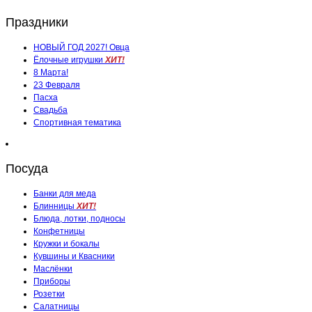
Праздники
НОВЫЙ ГОД 2027! Овца
Ёлочные игрушки
ХИТ!
8 Марта!
23 Февраля
Пасха
Свадьба
Спортивная тематика
Посуда
Банки для меда
Блинницы
ХИТ!
Блюда, лотки, подносы
Конфетницы
Кружки и бокалы
Кувшины и Квасники
Маслёнки
Приборы
Розетки
Салатницы