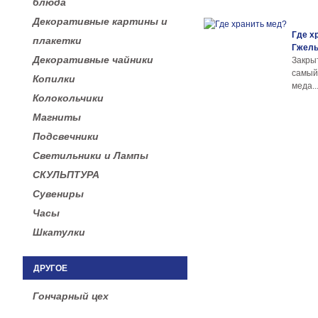
блюда
Декоративные картины и
Где х
плакетки
Гжел
Декоративные чайники
Закры
самы
Копилки
меда..
Колокольчики
Магниты
Подсвечники
Светильники и Лампы
СКУЛЬПТУРА
Сувениры
Часы
Шкатулки
ДРУГОЕ
Гончарный цех