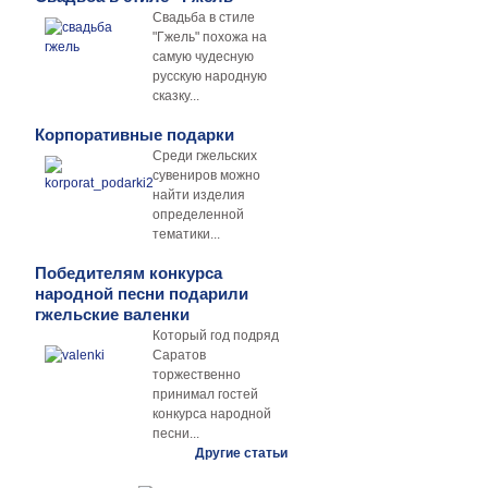
Свадьба в стиле
"Гжель" похожа на
самую чудесную
русскую народную
сказку...
Корпоративные подарки
Среди гжельских
сувениров можно
найти изделия
определенной
тематики...
Победителям конкурса
народной песни подарили
гжельские валенки
Который год подряд
Саратов
торжественно
принимал гостей
конкурса народной
песни...
Другие статьи