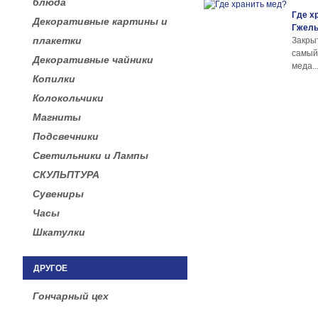
блюда
Где х
Декоративные картины и
Гжел
плакетки
Закры
самы
Декоративные чайники
меда..
Копилки
Колокольчики
Магниты
Подсвечники
Светильники и Лампы
СКУЛЬПТУРА
Сувениры
Часы
Шкатулки
ДРУГОЕ
Гончарный цех