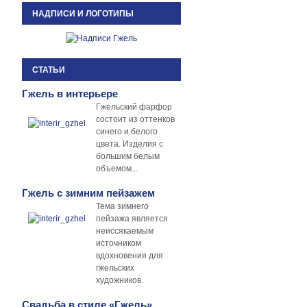
НАДПИСИ И ЛОГОТИПЫ
СТАТЬИ
Гжель в интерьере
Гжельский фарфор
состоит из оттенков
синего и белого
цвета. Изделия с
большим белым
объемом...
Гжель с зимним пейзажем
Тема зимнего
пейзажа является
неиссякаемым
источником
вдохновения для
гжельских
художников.
Свадьба в стиле «Гжель»