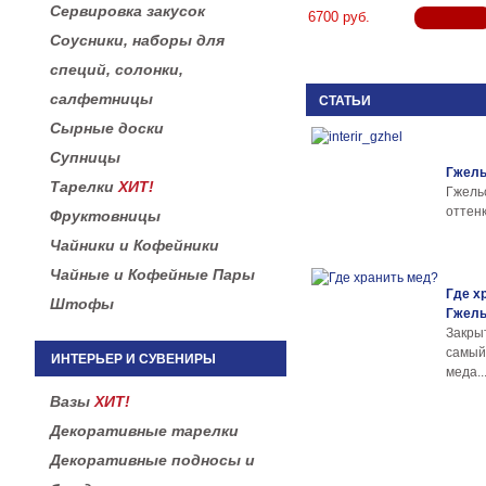
Сервировка закусок
6700 руб.
Соусники, наборы для
специй, солонки,
салфетницы
СТАТЬИ
Сырные доски
Супницы
Гжель
Тарелки
ХИТ!
Гжел
оттенк
Фруктовницы
Чайники и Кофейники
Чайные и Кофейные Пары
Где х
Штофы
Гжел
Закры
самы
ИНТЕРЬЕР И СУВЕНИРЫ
меда..
Вазы
ХИТ!
Декоративные тарелки
Декоративные подносы и