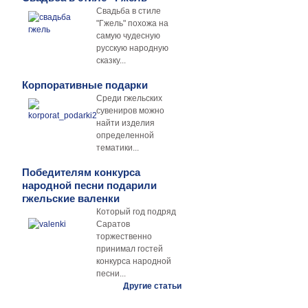
Свадьба в стиле
"Гжель" похожа на
самую чудесную
русскую народную
сказку...
Корпоративные подарки
Среди гжельских
сувениров можно
найти изделия
определенной
тематики...
Победителям конкурса
народной песни подарили
гжельские валенки
Который год подряд
Саратов
торжественно
принимал гостей
конкурса народной
песни...
Другие статьи