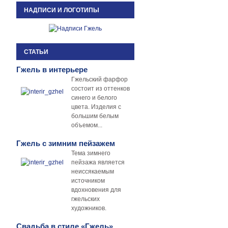
НАДПИСИ И ЛОГОТИПЫ
СТАТЬИ
Гжель в интерьере
Гжельский фарфор
состоит из оттенков
синего и белого
цвета. Изделия с
большим белым
объемом...
Гжель с зимним пейзажем
Тема зимнего
пейзажа является
неиссякаемым
источником
вдохновения для
гжельских
художников.
Свадьба в стиле «Гжель»