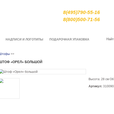
е сувениры и подарки
8(495)790-55-16
арной росписи гжель
8(800)500-71-56
О нас
Качество
Доставка
Найт
НАДПИСИ И ЛОГОТИПЫ
ПОДАРОЧНАЯ УПАКОВКА
Штофы
>>
ШТОФ «ОРЕЛ» БОЛЬШОЙ
Высота: 28 см Об
Артикул:
310090