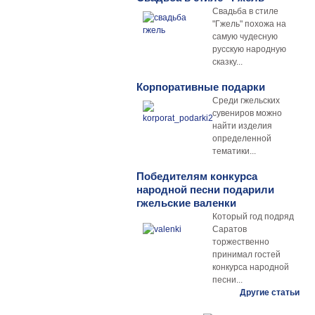
Свадьба в стиле
"Гжель" похожа на
самую чудесную
русскую народную
сказку...
Корпоративные подарки
Среди гжельских
сувениров можно
найти изделия
определенной
тематики...
Победителям конкурса
народной песни подарили
гжельские валенки
Который год подряд
Саратов
торжественно
принимал гостей
конкурса народной
песни...
Другие статьи