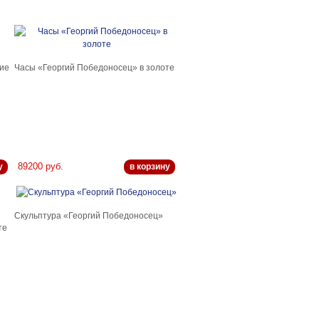
ие
Часы «Георгий Победоносец» в золоте
89200 руб.
у
в корзину
Скульптура «Георгий Победоносец»
те