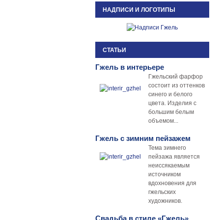
НАДПИСИ И ЛОГОТИПЫ
СТАТЬИ
Гжель в интерьере
Гжельский фарфор
состоит из оттенков
синего и белого
цвета. Изделия с
большим белым
объемом...
Гжель с зимним пейзажем
Тема зимнего
пейзажа является
неиссякаемым
источником
вдохновения для
гжельских
художников.
Свадьба в стиле «Гжель»