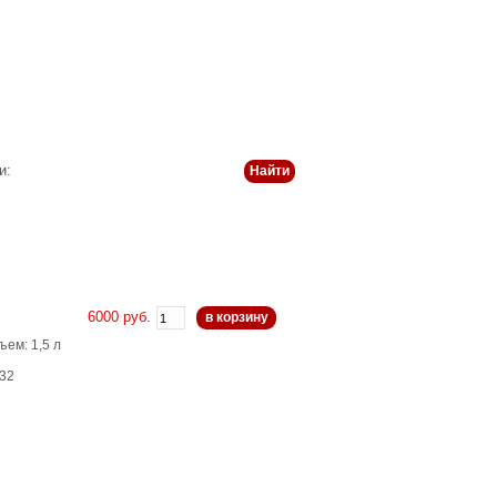
 и оплата
История
Статьи
Контакты
и:
6000 руб.
в корзину
ъем: 1,5 л
32