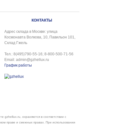
КОНТАКТЫ
Адрес склада в Москве: улица
Космонавта Волкова, 10, Павильон 101,
Склад Гжель
Тел.: 8(495)790-55-16; 8-800-500-71-56
Email: admin@gzhellux.ru
График работы
е gzhellux.ru, охраняются в соответствии с
ском праве и смежных правах. При использовании