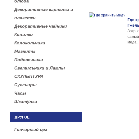
блюда
Декоративные картины и
плакетки
Где х
Гжел
Декоративные чайники
Закры
Копилки
самы
меда..
Колокольчики
Магниты
Подсвечники
Светильники и Лампы
СКУЛЬПТУРА
Сувениры
Часы
Шкатулки
ДРУГОЕ
Гончарный цех