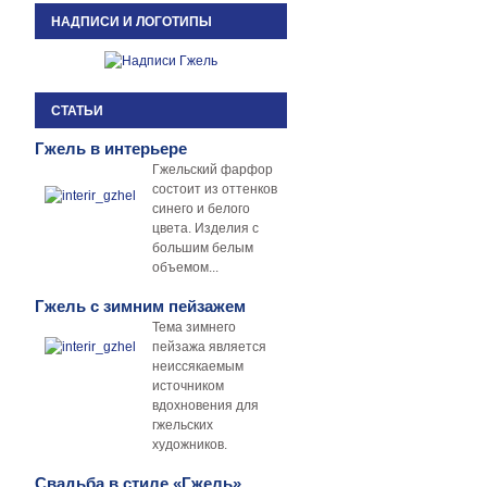
НАДПИСИ И ЛОГОТИПЫ
СТАТЬИ
Гжель в интерьере
Гжельский фарфор
состоит из оттенков
синего и белого
цвета. Изделия с
большим белым
объемом...
Гжель с зимним пейзажем
Тема зимнего
пейзажа является
неиссякаемым
источником
вдохновения для
гжельских
художников.
Свадьба в стиле «Гжель»