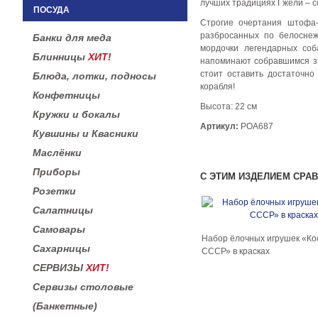
лучших традициях Гжели – с
ПОСУДА
Строгие очертания штофа-
разбросанных по белоснеж
Банки для меда
мордочки легендарных со
Блинницы
ХИТ!
напоминают собравшимся за
стоит оставить достаточно
Блюда, лотки, подносы
корабля!
Конфетницы
Высота: 22 см
Кружки и бокалы
Артикул:
РОА687
Кувшины и Квасники
Маслёнки
Приборы
С ЭТИМ ИЗДЕЛИЕМ СРА
Розетки
Салатницы
Самовары
Набор ёлочных игрушек «Ко
Сахарницы
СССР» в красках
СЕРВИЗЫ
ХИТ!
Сервизы столовые
(Банкетные)