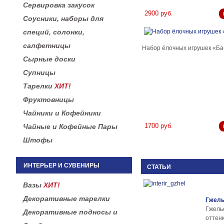
Сервировка закусок
2900 руб.
Соусники, наборы для
специй, солонки,
салфетницы
Набор ёлочных игрушек «Ба
Сырные доски
Супницы
Тарелки
ХИТ!
Фруктовницы
Чайники и Кофейники
1700 руб.
Чайные и Кофейные Пары
Штофы
ИНТЕРЬЕР И СУВЕНИРЫ
СТАТЬИ
Вазы
ХИТ!
Декоративные тарелки
Гжель
Гжел
Декоративные подносы и
оттенк