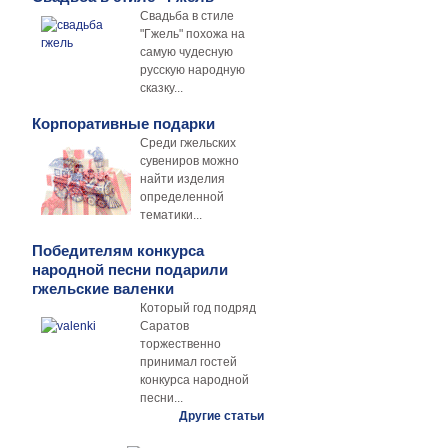
Свадьба в стиле
"Гжель" похожа на
самую чудесную
русскую народную
сказку...
Корпоративные подарки
Среди гжельских
сувениров можно
найти изделия
определенной
тематики...
Победителям конкурса
народной песни подарили
гжельские валенки
Который год подряд
Саратов
торжественно
принимал гостей
конкурса народной
песни...
Другие статьи