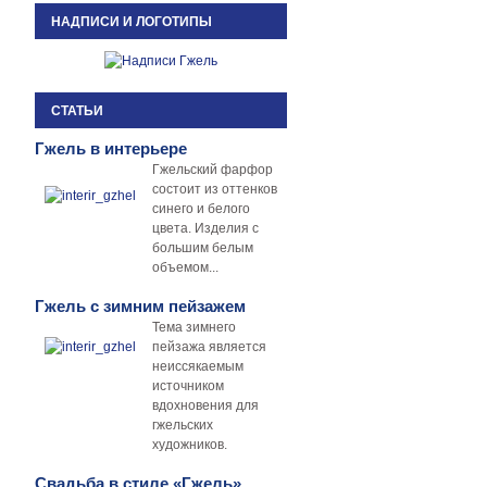
НАДПИСИ И ЛОГОТИПЫ
СТАТЬИ
Гжель в интерьере
Гжельский фарфор
состоит из оттенков
синего и белого
цвета. Изделия с
большим белым
объемом...
Гжель с зимним пейзажем
Тема зимнего
пейзажа является
неиссякаемым
источником
вдохновения для
гжельских
художников.
Свадьба в стиле «Гжель»