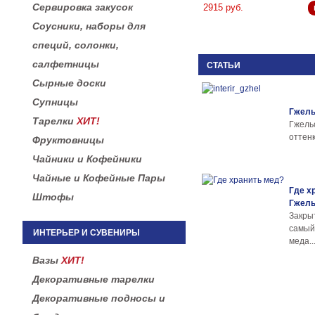
Сервировка закусок
2915 руб.
Соусники, наборы для
специй, солонки,
салфетницы
СТАТЬИ
Сырные доски
Супницы
Гжель
Тарелки
ХИТ!
Гжел
оттенк
Фруктовницы
Чайники и Кофейники
Чайные и Кофейные Пары
Где х
Штофы
Гжел
Закры
самы
ИНТЕРЬЕР И СУВЕНИРЫ
меда..
Вазы
ХИТ!
Декоративные тарелки
Декоративные подносы и