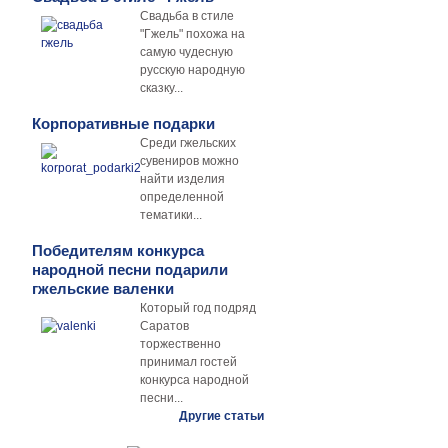
Свадьба в стиле
"Гжель" похожа на
самую чудесную
русскую народную
сказку...
Корпоративные подарки
Среди гжельских
сувениров можно
найти изделия
определенной
тематики...
Победителям конкурса
народной песни подарили
гжельские валенки
Который год подряд
Саратов
торжественно
принимал гостей
конкурса народной
песни...
Другие статьи