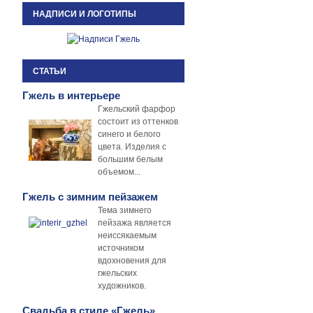
НАДПИСИ И ЛОГОТИПЫ
СТАТЬИ
Гжель в интерьере
Гжельский фарфор
состоит из оттенков
синего и белого
цвета. Изделия с
большим белым
объемом...
Гжель с зимним пейзажем
Тема зимнего
пейзажа является
неиссякаемым
источником
вдохновения для
гжельских
художников.
Свадьба в стиле «Гжель»