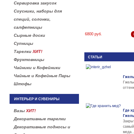
Сервировка закусок
Соусники, наборы для
специй, солонки,
салфетницы
6800 руб.
Сырные доски
Супницы
Тарелки
ХИТ!
СТАТЬИ
Фруктовницы
Чайники и Кофейники
Чайные и Кофейные Пары
Гжель
Гжел
Штофы
оттенк
ИНТЕРЬЕР И СУВЕНИРЫ
Вазы
ХИТ!
Где х
Гжел
Декоративные тарелки
Закры
Декоративные подносы и
самы
меда..