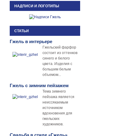
НАДПИСИ И ЛОГОТИПЫ
СТАТЬИ
Гжель в интерьере
Гжельский фарфор
состоит из оттенков
синего и белого
цвета. Изделия с
большим белым
объемом...
Гжель с зимним пейзажем
Тема зимнего
пейзажа является
неиссякаемым
источником
вдохновения для
гжельских
художников.
Свадьба в стиле «Гжель»