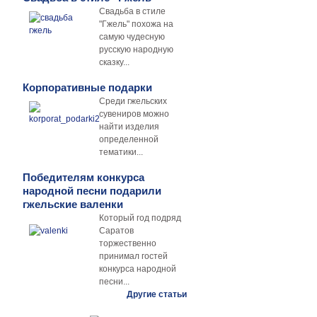
Свадьба в стиле
"Гжель" похожа на
самую чудесную
русскую народную
сказку...
Корпоративные подарки
Среди гжельских
сувениров можно
найти изделия
определенной
тематики...
Победителям конкурса
народной песни подарили
гжельские валенки
Который год подряд
Саратов
торжественно
принимал гостей
конкурса народной
песни...
Другие статьи