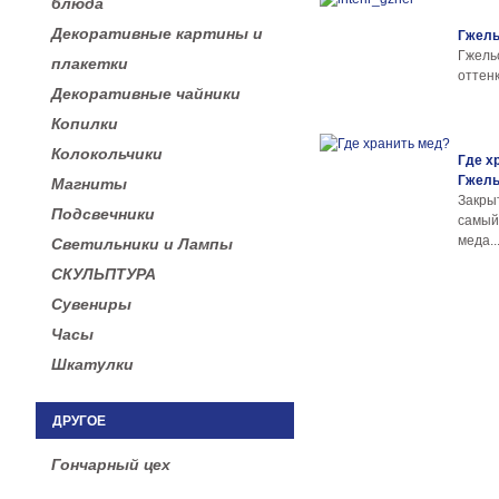
блюда
Декоративные картины и
Гжель
Гжел
плакетки
оттенк
Декоративные чайники
Копилки
Колокольчики
Где х
Гжел
Магниты
Закры
Подсвечники
самы
меда..
Светильники и Лампы
СКУЛЬПТУРА
Сувениры
Часы
Шкатулки
ДРУГОЕ
Гончарный цех