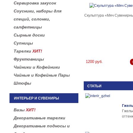
Сервировка закусок
Соусники, наборы для
Скульптура «Мяч Сувенирн
специй, солонки,
салфетницы
Сырные доски
Супницы
Тарелки
ХИТ!
Фруктовницы
1200 руб.
Чайники и Кофейники
Чайные и Кофейные Пары
Штофы
СТАТЬИ
ИНТЕРЬЕР И СУВЕНИРЫ
Гжель
Вазы
ХИТ!
Гжел
оттенк
Декоративные тарелки
Декоративные подносы и