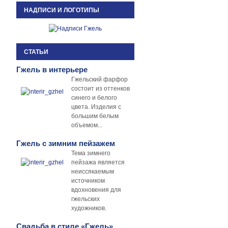
НАДПИСИ И ЛОГОТИПЫ
СТАТЬИ
Гжель в интерьере
Гжельский фарфор
состоит из оттенков
синего и белого
цвета. Изделия с
большим белым
объемом...
Гжель с зимним пейзажем
Тема зимнего
пейзажа является
неиссякаемым
источником
вдохновения для
гжельских
художников.
Свадьба в стиле «Гжель»