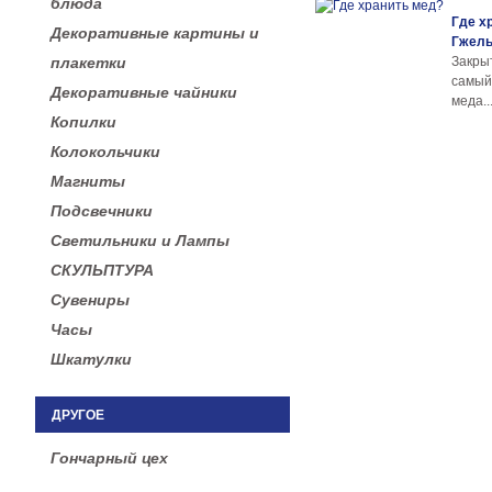
блюда
Где х
Декоративные картины и
Гжел
плакетки
Закры
самы
Декоративные чайники
меда..
Копилки
Колокольчики
Магниты
Подсвечники
Светильники и Лампы
СКУЛЬПТУРА
Сувениры
Часы
Шкатулки
ДРУГОЕ
Гончарный цех