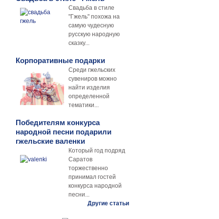
Свадьба в стиле
"Гжель" похожа на
самую чудесную
русскую народную
сказку...
Корпоративные подарки
Среди гжельских
сувениров можно
найти изделия
определенной
тематики...
Победителям конкурса
народной песни подарили
гжельские валенки
Который год подряд
Саратов
торжественно
принимал гостей
конкурса народной
песни...
Другие статьи