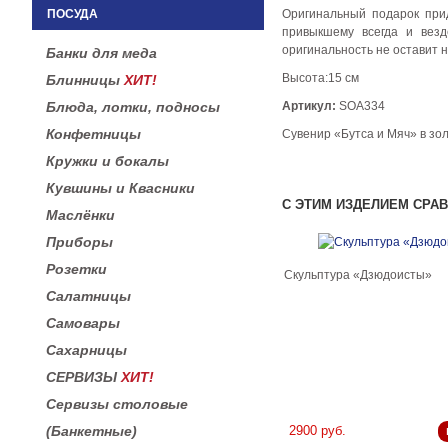
ПОСУДА
Оригинальный подарок при
привыкшему всегда и везд
оригинальность не оставит 
Банки для меда
Высота:15 см
Блинницы
ХИТ!
Блюда, лотки, подносы
Артикул:
SOA334
Конфетницы
Сувенир «Бутса и Мяч» в з
Кружки и бокалы
Кувшины и Квасники
С ЭТИМ ИЗДЕЛИЕМ СРА
Маслёнки
Приборы
Розетки
Скульптура «Дзюдоисты»
Салатницы
Самовары
Сахарницы
СЕРВИЗЫ
ХИТ!
Сервизы столовые
(Банкетные)
2900 руб.